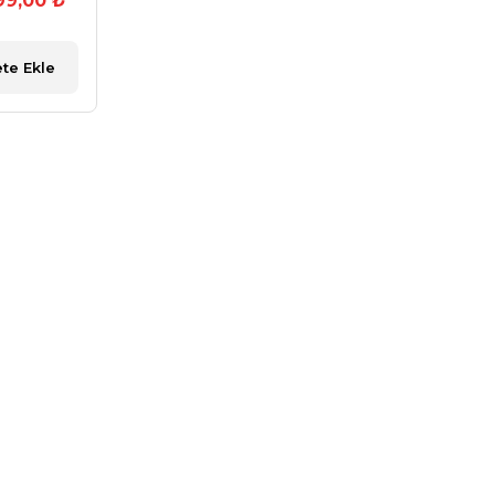
99,00 ₺
te Ekle