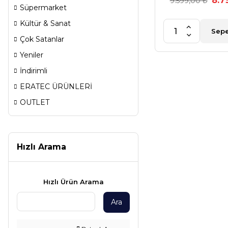
8.7
9.599,00 ₺
Süpermarket
Kültür & Sanat
Sepe
Çok Satanlar
Yeniler
İndirimli
ERATEC ÜRÜNLERİ
OUTLET
Hızlı Arama
Hızlı Ürün Arama
Ara