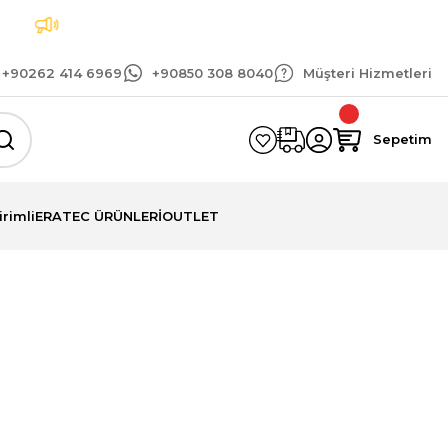
t
Tüm siparişlerinizde geçerli 1.500 TL ve üzeri k
+90262 414 6969
+90850 308 8040
Müşteri Hizmetleri
Sepetim
irimli
ERATEC ÜRÜNLERİ
OUTLET