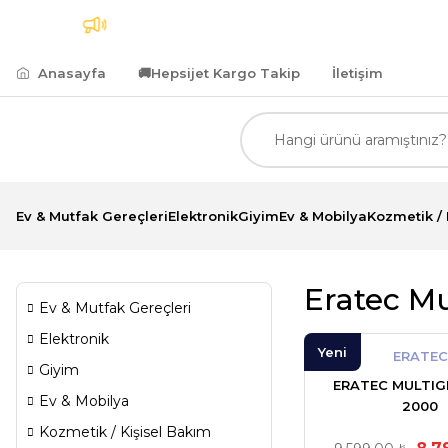
ı Kargo
7.500,00 TL ve Üzeri Alımlarda Kredi Kartın
Anasayfa
🚚
Hepsijet Kargo Takip
İletişim
Ev & Mutfak Gereçleri
Elektronik
Giyim
Ev & Mobilya
Kozmetik / 
Eratec Mu
Ev & Mutfak Gereçleri
Elektronik
Yeni
ERATEC
Giyim
ERATEC MULTIG
Ev & Mobilya
2000
Kozmetik / Kişisel Bakım