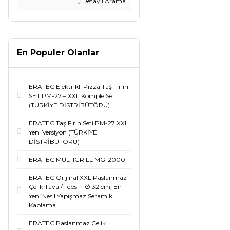
Detaylı Arama
En Populer Olanlar
ERATEC Elektrikli Pizza Taş Fırını
SET PM-27 – XXL Komple Set
(TÜRKİYE DİSTRİBÜTÖRÜ)
ERATEC Taş Fırın Seti PM-27 XXL
Yeni Versiyon (TÜRKİYE
DİSTRİBÜTÖRÜ)
ERATEC MULTIGRILL MG-2000
ERATEC Orijinal XXL Paslanmaz
Çelik Tava / Tepsi – Ø 32 cm, En
Yeni Nesil Yapışmaz Seramik
Kaplama
ERATEC Paslanmaz Çelik