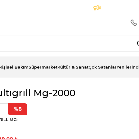
a Peşin Fiyatına 3 Taksit İmkanı
Aynı Gün Teslima
Kişisel Bakım
Süpermarket
Kültür & Sanat
Çok Satanlar
Yeniler
İnd
ltıgrıll Mg-2000
%8
RILL MG-