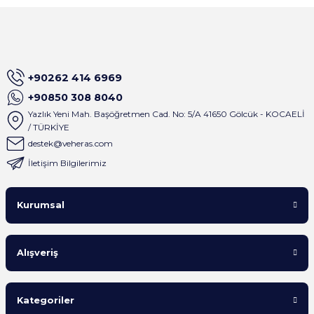
+90262 414 6969
+90850 308 8040
Yazlık Yeni Mah. Başöğretmen Cad. No: 5/A 41650 Gölcük - KOCAELİ
/ TÜRKİYE
destek@veheras.com
İletişim Bilgilerimiz
Kurumsal
Alışveriş
Kategoriler