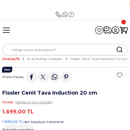
 Üzeri Alımlarda Kredi Kartına Peşin Fiyatına 3 Taksit İmkanı
Geri Dön
Geri Dön
Geri Dön
Geri Dön
Geri Dön
Geri Dön
Geri Dön
Geri Dön
k Gereçleri
ya
Kişisel Bakım
et
nat
ÜNLERİ
Çevre Birimleri
Kadın
Gıda ve İçecek
Sağlık
ri
r
 Bakım
ları
A ÜRÜNLER
Çevre Birimleri
İpek Eşarp
Atıştırmalık
Gıda Takviyesi
 PARÇA
Eşarp
Anasayfa
Ev & Mutfak Gereçleri
Fissler Cenit Tava Induction 20 cm
LERİ
ı
Şal
Yeni
Ürünü Paylaş
Bandana
Fissler Cenit Tava Induction 20 cm
Fissler
Markanın tüm ürünleri
1.699,00 TL
1.699,00 TL
’den başlayan taksitlerle!
Taksit Seçenekleri