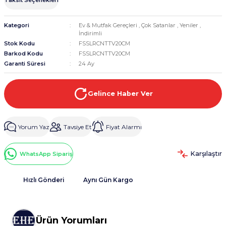
Kategori
Ev & Mutfak Gereçleri
,
Çok Satanlar
,
Yeniler
,
İndirimli
Stok Kodu
FSSLRCNTTV20CM
Barkod Kodu
FSSLRCNTTV20CM
Garanti Süresi
24 Ay
Gelince Haber Ver
Yorum Yaz
Tavsiye Et
Fiyat Alarmı
Karşılaştır
WhatsApp Sipariş
Hızlı Gönderi
Aynı Gün Kargo
Ürün Yorumları