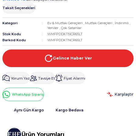
Taksit Seçenekleri
Kategori
Ev & Mutfak Gereçleri
,
Mutfak Gereçleri
,
İndirimli
,
Yeniler
,
Çok Satanlar
Stok Kodu
WMFPDDKTNCR65LT
Barkod Kodu
WMFPDDKTNCR65LT
Gelince Haber Ver
Yorum Yaz
Tavsiye Et
Fiyat Alarmı
Karşılaştır
WhatsApp Sipariş
Aynı Gün Kargo
Kargo Bedava
Ürün Yorumları