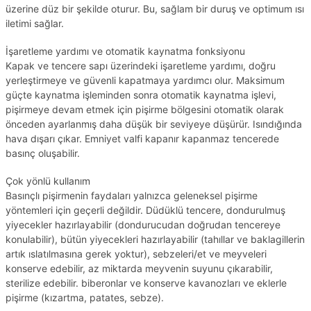
üzerine düz bir şekilde oturur. Bu, sağlam bir duruş ve optimum ısı
iletimi sağlar.
İşaretleme yardımı ve otomatik kaynatma fonksiyonu
Kapak ve tencere sapı üzerindeki işaretleme yardımı, doğru
yerleştirmeye ve güvenli kapatmaya yardımcı olur. Maksimum
güçte kaynatma işleminden sonra otomatik kaynatma işlevi,
pişirmeye devam etmek için pişirme bölgesini otomatik olarak
önceden ayarlanmış daha düşük bir seviyeye düşürür. Isındığında
hava dışarı çıkar. Emniyet valfi kapanır kapanmaz tencerede
basınç oluşabilir.
Çok yönlü kullanım
Basınçlı pişirmenin faydaları yalnızca geleneksel pişirme
yöntemleri için geçerli değildir. Düdüklü tencere, dondurulmuş
yiyecekler hazırlayabilir (dondurucudan doğrudan tencereye
konulabilir), bütün yiyecekleri hazırlayabilir (tahıllar ve baklagillerin
artık ıslatılmasına gerek yoktur), sebzeleri/et ve meyveleri
konserve edebilir, az miktarda meyvenin suyunu çıkarabilir,
sterilize edebilir. biberonlar ve konserve kavanozları ve eklerle
pişirme (kızartma, patates, sebze).