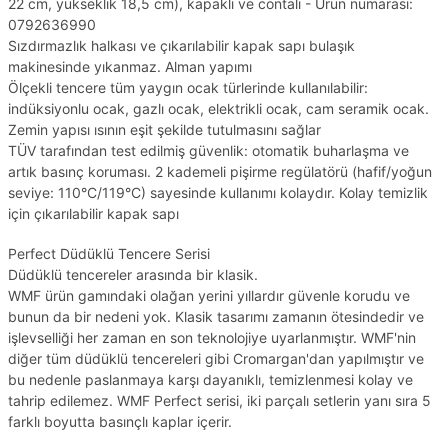
22 cm, yükseklik 18,5 cm), kapaklı ve contalı - Ürün numarası:
0792636990
Sızdırmazlık halkası ve çıkarılabilir kapak sapı bulaşık
makinesinde yıkanmaz. Alman yapımı
Ölçekli tencere tüm yaygın ocak türlerinde kullanılabilir:
indüksiyonlu ocak, gazlı ocak, elektrikli ocak, cam seramik ocak.
Zemin yapısı ısının eşit şekilde tutulmasını sağlar
TÜV tarafından test edilmiş güvenlik: otomatik buharlaşma ve
artık basınç koruması. 2 kademeli pişirme regülatörü (hafif/yoğun
seviye: 110°C/119°C) sayesinde kullanımı kolaydır. Kolay temizlik
için çıkarılabilir kapak sapı
Perfect Düdüklü Tencere Serisi
Düdüklü tencereler arasında bir klasik.
WMF ürün gamındaki olağan yerini yıllardır güvenle korudu ve
bunun da bir nedeni yok. Klasik tasarımı zamanın ötesindedir ve
işlevselliği her zaman en son teknolojiye uyarlanmıştır. WMF'nin
diğer tüm düdüklü tencereleri gibi Cromargan'dan yapılmıştır ve
bu nedenle paslanmaya karşı dayanıklı, temizlenmesi kolay ve
tahrip edilemez. WMF Perfect serisi, iki parçalı setlerin yanı sıra 5
farklı boyutta basınçlı kaplar içerir.