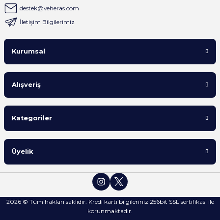
sipariş verdiğim gün kargoladılar ve
destek@veheras.com
ürünlerin paketlemesi çok iyiydi.
İletişim Bilgilerimiz
Yanında gönderilen hediyeler içinde
tekrardan teşekkürler
A... K... | 22/05/2025
Kurumsal
Başka mağaza aramaya gerek yok iyi
Alışveriş
ki varsın VEHERAS..
İlkay eker | 29/03/2024
Kategoriler
Satıcı gerçekten çok ilgili. Sorulan her
soruya hemen cevap veriyor ve
ürünler taze olarak geliyor.
Üyelik
A... K... | 28/03/2024
Fisser marka tencere aldim.garantili ve
orjinal olarak paketlenmis sekilde
2026 © Tüm hakları saklıdır. Kredi kartı bilgileriniz 256bit SSL sertifikası ile
elime ulasti.hediye olarak mumluk ve
korunmaktadır.
ramazan bayramina ozel cikolata