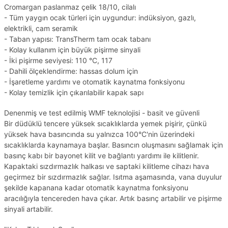
Cromargan paslanmaz çelik 18/10, cilalı
- Tüm yaygın ocak türleri için uygundur: indüksiyon, gazlı,
elektrikli, cam seramik
- Taban yapısı: TransTherm tam ocak tabanı
- Kolay kullanım için büyük pişirme sinyali
- İki pişirme seviyesi: 110 °C, 117
- Dahili ölçeklendirme: hassas dolum için
- İşaretleme yardımı ve otomatik kaynatma fonksiyonu
- Kolay temizlik için çıkarılabilir kapak sapı
Denenmiş ve test edilmiş WMF teknolojisi - basit ve güvenli
Bir düdüklü tencere yüksek sıcaklıklarda yemek pişirir, çünkü
yüksek hava basıncında su yalnızca 100°C'nin üzerindeki
sıcaklıklarda kaynamaya başlar. Basıncın oluşmasını sağlamak için
basınç kabı bir bayonet kilit ve bağlantı yardımı ile kilitlenir.
Kapaktaki sızdırmazlık halkası ve saptaki kilitleme cihazı hava
geçirmez bir sızdırmazlık sağlar. Isıtma aşamasında, vana duyulur
şekilde kapanana kadar otomatik kaynatma fonksiyonu
aracılığıyla tencereden hava çıkar. Artık basınç artabilir ve pişirme
sinyali artabilir.