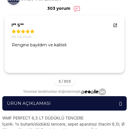
303 yorum
I** S**
09.06.2026
Rengine bayıldım ve kaliteli
Yorumlar tarafımızdan doğrulanmıştır.
ÜRÜN AÇIKLAMASI
WMF PERFECT 6,5 LT DÜDÜKLÜ TENCERE
İçerik: 1x buharlı/düdüklü tencere, sepet aparatsız (hacim 6,5l, Ø