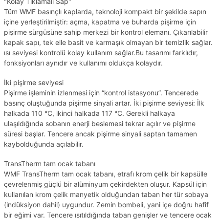
"Kolay Tıklamalı Sap"
Tüm WMF basınçlı kaplarda, teknoloji kompakt bir şekilde sapın
içine yerleştirilmiştir: açma, kapatma ve buharda pişirme için
pişirme sürgüsüne sahip merkezi bir kontrol elemanı. Çıkarılabilir
kapak sapı, tek elle basit ve karmaşık olmayan bir temizlik sağlar.
ısı seviyesi kontrolü kolay kullanım sağlar.Bu tasarımı farklıdır,
fonksiyonları aynıdır ve kullanımı oldukça kolaydır.
İki pişirme seviyesi
Pişirme işleminin izlenmesi için “kontrol istasyonu”. Tencerede
basınç oluştuğunda pişirme sinyali artar. İki pişirme seviyesi: İlk
halkada 110 °C, ikinci halkada 117 °C. Gerekli halkaya
ulaşıldığında sobanın enerji beslemesi tekrar açılır ve pişirme
süresi başlar. Tencere ancak pişirme sinyali saptan tamamen
kaybolduğunda açılabilir.
TransTherm tam ocak tabanı
WMF TransTherm tam ocak tabanı, etrafı krom çelik bir kapsülle
çevrelenmiş güçlü bir alüminyum çekirdekten oluşur. Kapsül için
kullanılan krom çelik manyetik olduğundan taban her tür sobaya
(indüksiyon dahil) uygundur. Zemin bombeli, yani içe doğru hafif
bir eğimi var. Tencere ısıtıldığında taban genişler ve tencere ocak