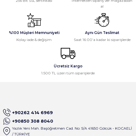
256 Bit SSL sertifikası
İnternetten sipariş ver mağazadan
Ayıplı mal gönderdikleri halde
al
ürünlerine sahip çıkmadılar.iletişime
geçtiğimde beni kötü niyetli olmakla
suçladılar
Ali Öztürk | 16/03/2026
%100 Müşteri Memnuniyeti
Aynı Gün Teslimat
Gönder
Kolay iade & değişim
Saat 16:00’a kadar ki siparişlerde
Gayet güzel paketleme ve hızlı
kargolama, memnun kaldık,
teşekkürler.
Ücretsiz Kargo
Osman Civelek | 24/02/2026
1.500 TL üzeri tüm siparişlerde
İlk alışverişim olmasına rağmen site
çok basit dizayn edilmiş ve satıcı
birkaç dakika içinde tüm mesajlara
geri dönüş sağlıyor . Çok keyifli
alışveriş oldu
+90262 414 6969
A... M... | 01/09/2025
+90850 308 8040
Yazlık Yeni Mah. Başöğretmen Cad. No: 5/A 41650 Gölcük - KOCAELİ
Satıcı gerçekten çok ilgili. Ürünleri
/ TÜRKİYE