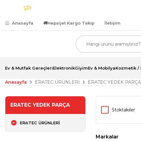
 Kargo
7.500,00 TL ve Üzeri Alımlarda Kredi Kartına
Anasayfa
🚚
Hepsijet Kargo Takip
İletişim
Ev & Mutfak Gereçleri
Elektronik
Giyim
Ev & Mobilya
Kozmetik / 
Anasayfa
ERATEC ÜRÜNLERİ
ERATEC YEDEK PARÇA
ERATEC YEDEK PARÇA
Stoktakiler
ERATEC ÜRÜNLERİ
Markalar