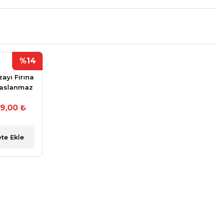
%14
zayı Fırına
Paslanmaz
ilmiş
99,00 ₺
te Ekle