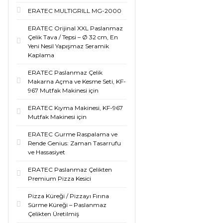
ERATEC MULTIGRILL MG-2000
ERATEC Orijinal XXL Paslanmaz
Çelik Tava / Tepsi – Ø 32 cm, En
Yeni Nesil Yapışmaz Seramik
Kaplama
ERATEC Paslanmaz Çelik
Makarna Açma ve Kesme Seti, KF-
967 Mutfak Makinesi için
ERATEC Kıyma Makinesi, KF-967
Mutfak Makinesi için
ERATEC Gurme Raspalama ve
Rende Genius: Zaman Tasarrufu
ve Hassasiyet
ERATEC Paslanmaz Çelikten
Premium Pizza Kesici
Pizza Küreği / Pizzayı Fırına
Sürme Küreği – Paslanmaz
Çelikten Üretilmiş