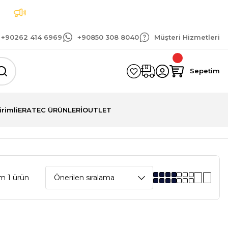
Tüm siparişlerinizde geçerli 1.500 TL ve üzeri ka
+90262 414 6969
+90850 308 8040
Müşteri Hizmetleri
Sepetim
irimli
ERATEC ÜRÜNLERİ
OUTLET
m 1 ürün