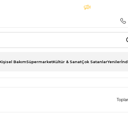
 Peşin Fiyatına 3 Taksit İmkanı
Aynı Gün Teslimat
Kişisel Bakım
Süpermarket
Kültür & Sanat
Çok Satanlar
Yeniler
İnd
Topla