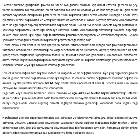
İşlemler sürecine girdiğinizde güvenli bir sitede olduğunuzu anlamak için dikkat etmeniz gereken iki şey
vardır. Bunlardan biri tarayıcınızın en alt satırında bulunan bir anahtar ya da kilit simgesidir. Bu güvenli bir
internet sayfasında olduğunuzu gösterir ve her türlü bilgileriniz şifrelenerek korunur. Bu bilgiler, ancak satış
işlemleri sürecine bağlı olarak ve verdiğiniz talimat istikametinde kullanılır. Alışveriş sırasında kullanılan kredi
kartı ile ilgili bilgiler alışveriş sitelerimizden bağımsız olarak 128 bit SSL (Secure Sockets Layer) protokolü ile
şifrelenip sorgulanmak üzere ilgili bankaya ulaştırılır. Kartın kullanılabilirliği onaylandığı takdirde alışverişe
devam edilir. Kartla ilgili hiçbir bilgi tarafımızdan görüntülenemediğinden ve kaydedilmediğinden, üçüncü
şahısların herhangi bir koşulda bu bilgileri ele geçirmesi engellenmiş olur.
Online olarak kredi kartı ile verilen siparişlerin ödeme/fatura/teslimat adresi bilgilerinin güvenilirliği firmamiz
tarafından Kredi Kartları Dolandırıcılığı'na karşı denetlenmektedir. Bu yüzden, alışveriş sitelerimizden ilk defa
sipariş veren müşterilerin siparişlerinin tedarik ve teslimat aşamasına gelebilmesi için öncelikle finansal ve
adres/telefon bilgilerinin doğruluğunun onaylanması gereklidir. Bu bilgilerin kontrolü için gerekirse kredi kartı
sahibi müşteri ile veya ilgili banka ile irtibata geçilmektedir.
Üye olurken verdiğiniz tüm bilgilere sadece siz ulaşabilir ve siz değiştirebilirsiniz. Üye giriş bilgilerinizi güvenli
koruduğunuz takdirde başkalarının sizinle ilgili bilgilere ulaşması ve bunları değiştirmesi mümkün değildir. Bu
amaçla, üyelik işlemleri sırasında
128 bit SSL
güvenlik alanı içinde hareket edilir. Bu sistem kırılması mümkün
olmayan bir uluslararası bir şifreleme standardıdır.
Bilgi hattı veya müşteri hizmetleri servisi bulunan ve
açık adres ve telefon bilgilerinin
belirtildiği İnternet
alışveriş siteleri günümüzde daha fazla tercih edilmektedir. Bu sayede aklınıza takılan bütün konular hakkında
detaylı bilgi alabilir, online alışveriş hizmeti sağlayan firmanın güvenirliği konusunda daha sağlıklı bilgi
edinebilirsiniz.
Not:
İnternet alışveriş sitelerinde firmanın açık adresinin ve telefonun yer almasına dikkat edilmesini tavsiye
ediyoruz. Alışveriş yapacaksanız alışverişinizi yapmadan ürünü aldığınız mağazanın bütün telefon / adres
bilgilerini not edin. Eğer güvenmiyorsanız alışverişten önce telefon ederek teyit edin. Firmamıza ait tüm online
alışveriş sitelerimizde firmamıza dair tüm bilgiler ve firma yeri belirtilmiştir.