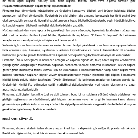
bir takım kişisel bilgileri (isim-soy isim, firma bilgileri, telefon, adres veya e-posta adresleri gibi)
Mağazamız
tarafından işin doğası gereği toplanmaktadır.
Firmamız bazı dönemlerde müşterilerine ve üyelerine kampanya bilgileri, yeni ürünler hakkında bilgiler,
promosyon teklifleri gönderebilir. Üyelerimiz bu gibi bilgileri alıp almama konusunda her türlü seçimi üye
olurken yapabilir, sonrasında üye girişi yaptıktan sonra hesap bilgileri bölümünden bu seçimi değiştirilebilir ya
da kendisine gelen bilgilendirme iletisindeki linkle bildirim yapabilir.
Mağazamız
üzerinden veya eposta ile gerçekleştirilen onay sürecinde, üyelerimiz tarafından mağazamıza
elektronik ortamdan iletilen kişisel bilgiler, Üyelerimiz ile yaptığımız "Kullanıcı Sözleşmesi" ile belirlenen
amaçlar ve kapsam dışında üçüncü kişilere açıklanmayacaktır.
Sistemle ilgili sorunların tanımlanması ve verilen hizmet ile ilgili çıkabilecek sorunların veya uyuşmazlıkların
hızla çözülmesi için,
Firmamız
, üyelerinin IP adresini kaydetmekte ve bunu kullanmaktadır. IP adresleri,
kullanıcıları genel bir şekilde tanımlamak ve kapsamlı demografik bilgi toplamak amacıyla da kullanılabilir.
Firmamız
, Üyelik Sözleşmesi ile belirlenen amaçlar ve kapsam dışında da, talep edilen bilgileri kendisi veya
işbirliği içinde olduğu kişiler tarafından doğrudan pazarlama yapmak amacıyla kullanabilir. Kişisel bilgiler,
gerektiğinde kullanıcıyla temas kurmak için de kullanılabilir.
Firmamız
tarafından talep edilen bilgiler veya
kullanıcı tarafından sağlanan bilgiler veya
Mağazamız
üzerinden yapılan işlemlerle ilgili bilgiler;
Firmamız
ve
işbirliği içinde olduğu kişiler tarafından, "Üyelik Sözleşmesi" ile belirlenen amaçlar ve kapsam dışında da,
üyelerimizin kimliği ifşa edilmeden çeşitli istatistiksel değerlendirmeler, veri tabanı oluşturma ve pazar
araştırmalarında kullanılabilir.
Firmamız
, gizli bilgileri kesinlikle özel ve gizli tutmayı, bunu bir sır saklama yükümü olarak addetmeyi ve
gizliliğin sağlanması ve sürdürülmesi, gizli bilginin tamamının veya herhangi bir kısmının kamu alanına
girmesini veya yetkisiz kullanımını veya üçüncü bir kişiye ifşasını önlemek için gerekli tüm tedbirleri almayı ve
gerekli özeni göstermeyi taahhüt etmektedir.
KREDİ KARTI GÜVENLİĞİ
Firmamız
, alışveriş sitelerimizden alışveriş yapan kredi kartı sahiplerinin güvenliğini ilk planda tutmaktadır.
Kredi kartı bilgileriniz hiçbir şekilde sistemimizde saklanmamaktadır.