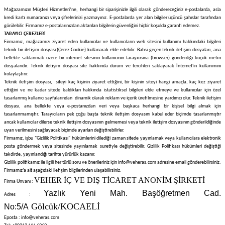
Mağazamızın Müşteri Hizmetleri’ne, herhangi bir siparişinizle ilgili olarak göndereceğiniz e-postalarda, asla
kredi kartı numaranızı veya şifrelerinizi yazmayınız. E-postalarda yer alan bilgiler üçüncü şahıslar tarafından
görülebilir. Firmamız e-postalarınızdan aktarılan bilgilerin güvenliğini hiçbir koşulda garanti edemez.
TARAYICI ÇEREZLERİ
Firmamız, mağazamızı ziyaret eden kullanıcılar ve kullanıcıların web sitesini kullanımı hakkındaki bilgileri
teknik bir iletişim dosyası (Çerez-Cookie) kullanarak elde edebilir. Bahsi geçen teknik iletişim dosyaları, ana
bellekte saklanmak üzere bir internet sitesinin kullanıcının tarayıcısına (browser) gönderdiği küçük metin
dosyalarıdır. Teknik iletişim dosyası site hakkında durum ve tercihleri saklayarak İnternet'in kullanımını
kolaylaştırır.
Teknik iletişim dosyası, siteyi kaç kişinin ziyaret ettiğini, bir kişinin siteyi hangi amaçla, kaç kez ziyaret
ettiğini ve ne kadar sitede kaldıkları hakkında istatistiksel bilgileri elde etmeye ve kullanıcılar için özel
tasarlanmış kullanıcı sayfalarından dinamik olarak reklam ve içerik üretilmesine yardımcı olur. Teknik iletişim
dosyası, ana bellekte veya e-postanızdan veri veya başkaca herhangi bir kişisel bilgi almak için
tasarlanmamıştır. Tarayıcıların pek çoğu başta teknik iletişim dosyasını kabul eder biçimde tasarlanmıştır
ancak kullanıcılar dilerse teknik iletişim dosyasının gelmemesi veya teknik iletişim dosyasının gönderildiğinde
uyarı verilmesini sağlayacak biçimde ayarları değiştirebilirler.
Firmamız, işbu "Gizlilik Politikası" hükümlerini dilediği zaman sitede yayınlamak veya kullanıcılara elektronik
posta göndermek veya sitesinde yayınlamak suretiyle değiştirebilir. Gizlilik Politikası hükümleri değiştiği
takdirde, yayınlandığı tarihte yürürlük kazanır.
Gizlilik politikamız ile ilgili her türlü soru ve önerileriniz için
info@veheras.com
a
dresine email gönderebilirsiniz.
Firmamız’a ait aşağıdaki iletişim bilgilerinden ulaşabilirsiniz.
VEHER İÇ VE DIŞ TİCARET ANONİM ŞİRKETİ
Firma Ünvanı :
Yazlık Yeni Mah. Başöğretmen Cad.
Adres :
Gölcük/KOCAELİ
No:5/A
Eposta :
info@veheras.com