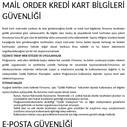
MAİL ORDER KREDİ KART BİLGİLERİ
GÜVENLİĞİ
Kredi kartı mail-order yöntemi ile bize göndereceğiniz kimlik ve kredi kart bilgileriniz firmamız tarafından
gizlilik prensibine göre saklanacaktır. Bu bilgiler olası banka ile oluşubilecek kredi kartından para çekim
itirazlarına karşı 60 gün süre ile bekletilip daha sonrasında imha edilmektedir. Sipariş ettiğiniz ürünlerin bedeli
karşılığında bize göndereceğiniz tarafınızdan onaylı mail-order formu bedeli dışında herhangi bir bedelin
kartınızdan çekilmesi halinde doğal olarak bankaya itiraz edebilir ve bu tutarın ödenmesini
engelleyebileceğiniz için bir risk oluşturmamaktadır.
ÜÇÜNCÜ TARAF WEB SİTELERİ VE UYGULAMALAR
Mağazamız, web sitesi dâhilinde başka sitelere link verebilir. Firmamız, bu linkler vasıtasıyla erişilen sitelerin
gizlilik uygulamaları ve içeriklerine yönelik herhangi bir sorumluluk taşımamaktadır.
Firmamıza ait
sitede
yayınlanan reklamlar, reklamcılık yapan iş ortaklarımız aracılığı ile kullanıcılarımıza dağıtılır. İş bu
sözleşmedeki Gizlilik Politikası Prensipleri, sadece Mağazamızın kullanımına ilişkindir, üçüncü taraf web
sitelerini kapsamaz.
İSTİSNAİ HALLER
Aşağıda belirtilen sınırlı hallerde Firmamız, işbu "Gizlilik Politikası" hükümleri dışında kullanıcılara ait bilgileri
üçüncü kişilere açıklayabilir. Bu durumlar sınırlı sayıda olmak üzere;
Kanun, Kanun Hükmünde Kararname, Yönetmelik v.b. yetkili hukuki otorite tarafından çıkarılan ve
yürürlülükte olan hukuk kurallarının getirdiği zorunluluklara uymak;
Mağazamızınkullanıcılarla akdettiği "Üyelik Sözleşmesi"'nin ve diğer sözleşmelerin gereklerini
yerine getirmek ve bunları uygulamaya koymak amacıyla;
Yetkili idari ve adli otorite tarafından usulüne göre yürütülen bir araştırma veya soruşturmanın
yürütümü amacıyla kullanıcılarla ilgili bilgi talep edilmesi;
Kullanıcıların hakları veya güvenliklerini korumak için bilgi vermenin gerekli olduğu hallerdir.
E-POSTA GÜVENLİĞİ