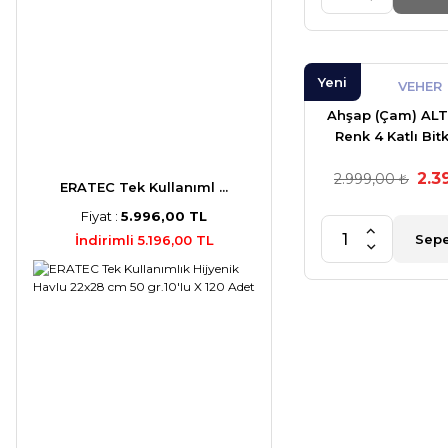
Yeni
VEHER
Ahşap (Çam) AL
Renk 4 Katlı Bitk
Kilitlenebilir Tek
2.3
Mini Bahçe Set 
2.999,00 ₺
ERATEC Tek Kullanıml ...
SoyaWax Kokul
Fiyat :
5.996,00 TL
Mum 50 
Sepe
İndirimli 5.196,00 TL