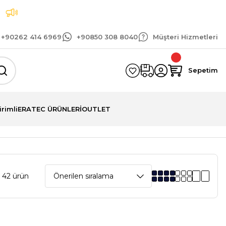
Tüm siparişlerinizde geçerli 1.500 TL ve üzeri kar
+90262 414 6969
+90850 308 8040
Müşteri Hizmetleri
Sepetim
irimli
ERATEC ÜRÜNLERİ
OUTLET
 42 ürün