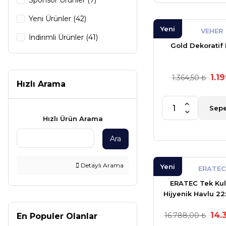
Sponsor Ürünler (7)
Yeni Ürünler (42)
Yeni
VEHER
İndirimli Ürünler (41)
Gold Dekoratif
1.1
1.364,50 ₺
Hızlı Arama
Sepe
Hızlı Ürün Arama
Ara
Detaylı Arama
Yeni
ERATEC
ERATEC Tek Kul
Hijyenik Havlu 2
gr.10'lu X 12
14.
16.788,00 ₺
En Populer Olanlar