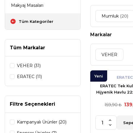
Makyaj Masaları
Mumluk
(20)
Tüm Kategoriler
Markalar
Tüm Markalar
VEHER
VEHER (31)
Yeni
ERATEC (11)
ERATEC
ERATEC Tek Kul
Hijyenik Havlu 2
gr. 10'lu
Filtre Seçenekleri
139
159,90 ₺
Kampanyalı Ürünler (20)
Sepe