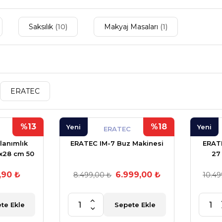
Saksılık
(10)
Makyaj Masaları
(1)
ERATEC
%13
%18
Yeni
Yeni
ERATEC
lanımlık
ERATEC IM-7 Buz Makinesi
ERATE
2x28 cm 50
27
(TÜR
,90 ₺
6.999,00 ₺
8.499,00 ₺
10.49
te Ekle
Sepete Ekle