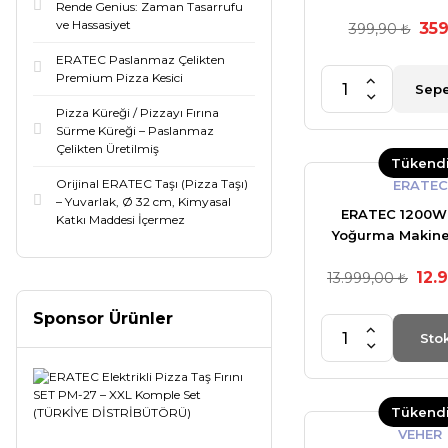
Rende Genius: Zaman Tasarrufu
ve Hassasiyet
359
399,90 ₺
ERATEC Paslanmaz Çelikten
Premium Pizza Kesici
Sepe
Pizza Küreği / Pizzayı Fırına
Sürme Küreği – Paslanmaz
Çelikten Üretilmiş
Tükend
Orijinal ERATEC Taşı (Pizza Taşı)
ERATEC
– Yuvarlak, Ø 32 cm, Kimyasal
ERATEC 1200W
Katkı Maddesi İçermez
Yoğurma Makine
12.
13.999,00 ₺
Sponsor Ürünler
Sto
Tükend
VEHER