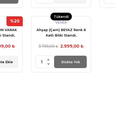
Tükendi
%20
VEHER
TIN VARAK
Ahşap (Çam) BEYAZ Renk 6
i Standı,
Katlı Bitki Standı,
erlekler +
Kilitlenebilir Tekerlekler +
99,00 ₺
2.999,00 ₺
+ My Bead
Mini Bahçe Set + My Bead
3.799,00 ₺
u Vegan
SoyaWax Kokulu Vegan
cc
Mum 50 cc
te Ekle
Stokta Yok