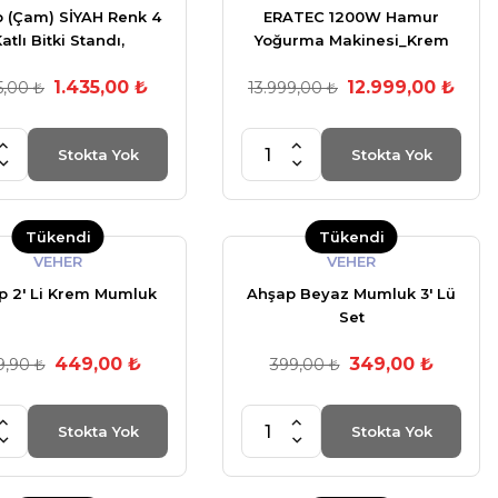
 (Çam) SİYAH Renk 4
ERATEC 1200W Hamur
atlı Bitki Standı,
Yoğurma Makinesi_Krem
lenebilir Tekerlekler +
1.435,00 ₺
12.999,00 ₺
Bahçe Seti + My Bead
5,00 ₺
13.999,00 ₺
okulu Mum 50 cc
Stokta Yok
Stokta Yok
Tükendi
Tükendi
VEHER
VEHER
p 2' Li Krem Mumluk
Ahşap Beyaz Mumluk 3' Lü
Set
449,00 ₺
349,00 ₺
9,90 ₺
399,00 ₺
Stokta Yok
Stokta Yok