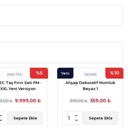
%5
%10
Yeni
ERATEC
VEHER
C Taş Fırın Seti PM-
Ahşap Dekoratif Mumluk
 XXL Yeni Versiyon
Beyaz 1
KİYE DİSTRİBÜTÖRÜ)
9.999,00 ₺
359,00 ₺
9,00 ₺
399,90 ₺
Sepete Ekle
Sepete Ekle