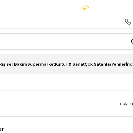
Peşin Fiyatına 3 Taksit İmkanı
Aynı Gün Teslimat
Kişisel Bakım
Süpermarket
Kültür & Sanat
Çok Satanlar
Yeniler
İnd
Toplam
er