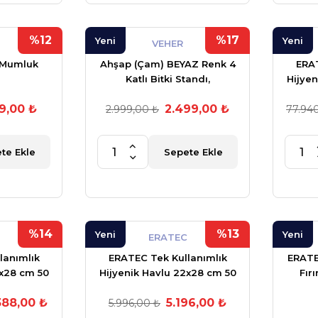
%12
%17
Yeni
Yeni
VEHER
 Mumluk
Ahşap (Çam) BEYAZ Renk 4
ERAT
Katlı Bitki Standı,
Hijye
Kilitlenebilir Tekerlekler +
g
99,00 ₺
2.499,00 ₺
Mini Bahçe Seti + My Bead
2.999,00 ₺
77.94
Kokulu Vegan Mum 50 cc
te Ekle
Sepete Ekle
%14
%13
Yeni
Yeni
ERATEC
lanımlık
ERATEC Tek Kullanımlık
ERATEC
2x28 cm 50
Hijyenik Havlu 22x28 cm 50
Fır
0 Adet
gr.10'lu X 40 Adet
Ko
388,00 ₺
5.196,00 ₺
5.996,00 ₺