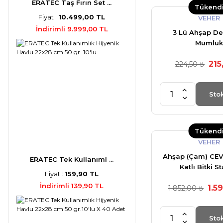
ERATEC Taş Fırın Set ...
Tükend
Fiyat :
10.499,00 TL
VEHER
İndirimli 9.999,00 TL
3 Lü Ahşap De
Mumluk
215
224,50 ₺
Sto
Tükend
VEHER
Ahşap (Çam) CEV
ERATEC Tek Kullanıml ...
Katlı Bitki S
Fiyat :
159,90 TL
Kilitlenebilir Tek
İndirimli 139,90 TL
1.5
Mini Bahçe Seti 
1.852,00 ₺
Kokulu Mum 
Sto