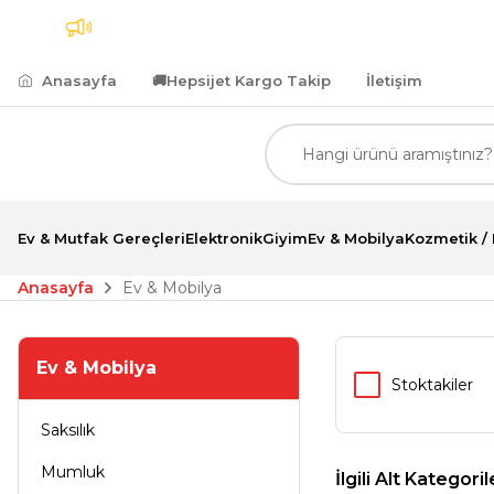
argo
7.500,00 TL ve Üzeri Alımlarda Kredi Kartına 
Anasayfa
🚚
Hepsijet Kargo Takip
İletişim
Ev & Mutfak Gereçleri
Elektronik
Giyim
Ev & Mobilya
Kozmetik / 
Anasayfa
Ev & Mobilya
Ev & Mobilya
Stoktakiler
Saksılık
Mumluk
İlgili Alt Kategoril