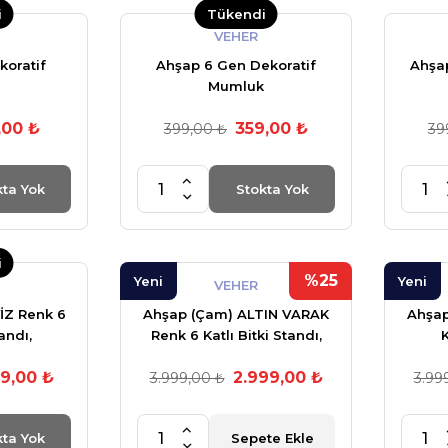
i
Tükendi
VEHER
koratif
Ahşap 6 Gen Dekoratif
Ahşa
Mumluk
,00 ₺
359,00 ₺
399,00 ₺
39
kta Yok
Stokta Yok
i
%25
Yeni
Yeni
VEHER
İZ Renk 6
Ahşap (Çam) ALTIN VARAK
Ahşap
tandı,
Renk 6 Katlı Bitki Standı,
K
erlekler +
Kilitlenebilir Tekerlekler +
Kilit
99,00 ₺
2.999,00 ₺
+ My Bead
Mini Bahçe Set + My Bead
3.999,00 ₺
Mini 
3.99
50 cc
SoyaWax Kokulu Vegan
Soy
Mum 50 cc
kta Yok
Sepete Ekle