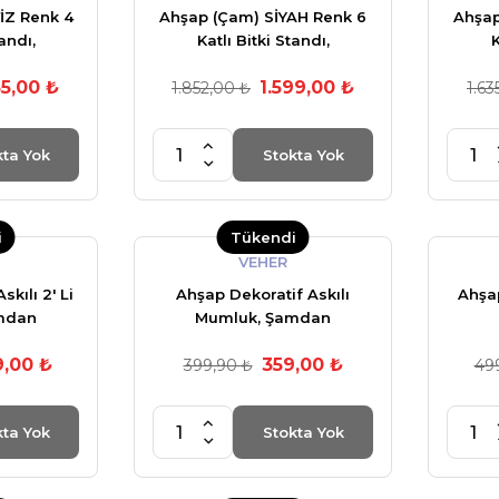
İZ Renk 4
Ahşap (Çam) SİYAH Renk 6
Ahşap
tandı,
Katlı Bitki Standı,
K
erlekler +
Kilitlenebilir Tekerlekler +
Kilit
35,00 ₺
1.599,00 ₺
Seti
Mini Bahçe Seti + My Bead
1.852,00 ₺
Mini 
1.63
Kokulu Mum 50 cc
K
kta Yok
Stokta Yok
i
Tükendi
VEHER
kılı 2' Li
Ahşap Dekoratif Askılı
Ahşa
mdan
Mumluk, Şamdan
,00 ₺
359,00 ₺
399,90 ₺
49
kta Yok
Stokta Yok