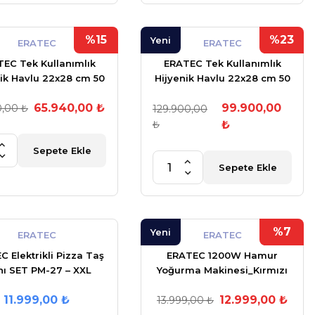
%15
%23
Yeni
ERATEC
ERATEC
EC Tek Kullanımlık
ERATEC Tek Kullanımlık
nik Havlu 22x28 cm 50
Hijyenik Havlu 22x28 cm 50
r.10'lu X 600 Adet
gr.10'luX1.000 Adet
65.940,00 ₺
99.900,00
0,00 ₺
129.900,00
₺
₺
Sepete Ekle
Sepete Ekle
%7
Yeni
ERATEC
ERATEC
 Elektrikli Pizza Taş
ERATEC 1200W Hamur
ını SET PM-27 – XXL
Yoğurma Makinesi_Kırmızı
mple Set (TÜRKİYE
11.999,00 ₺
12.999,00 ₺
DİSTRİBÜTÖRÜ)
13.999,00 ₺