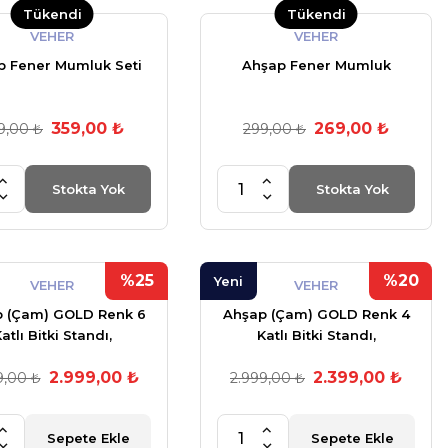
Tükendi
Tükendi
VEHER
VEHER
p Fener Mumluk Seti
Ahşap Fener Mumluk
359,00 ₺
269,00 ₺
9,00 ₺
299,00 ₺
Stokta Yok
Stokta Yok
%25
%20
Yeni
VEHER
VEHER
 (Çam) GOLD Renk 6
Ahşap (Çam) GOLD Renk 4
atlı Bitki Standı,
Katlı Bitki Standı,
lenebilir Tekerlekler +
Kilitlenebilir Tekerlekler +
2.999,00 ₺
2.399,00 ₺
Bahçe Set + My Bead
9,00 ₺
Mini Bahçe Set + My Bead
2.999,00 ₺
aWax Kokulu Vegan
SoyaWax Kokulu Vegan
Mum 50 cc
Mum 50 cc
Sepete Ekle
Sepete Ekle