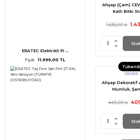
Ahşap (Çam) CEV
Katlı Bitki S
Kilitlenebilir Tek
1.4
1.635,00 ₺
Mini Bahçe 
Sto
ERATEC Elektrikli Pi ...
Fiyat :
11.999,00 TL
Tükend
VEHER
Ahşap Dekoratif As
Mumluk, Şa
409
449,00 ₺
Sto