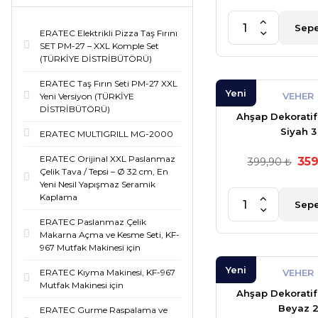
Sepe
ERATEC Elektrikli Pizza Taş Fırını
SET PM-27 – XXL Komple Set
(TÜRKİYE DİSTRİBÜTÖRÜ)
ERATEC Taş Fırın Seti PM-27 XXL
Yeni
VEHER
Yeni Versiyon (TÜRKİYE
DİSTRİBÜTÖRÜ)
Ahşap Dekorati
Siyah 3
ERATEC MULTIGRILL MG-2000
ERATEC Orijinal XXL Paslanmaz
359
399,90 ₺
Çelik Tava / Tepsi – Ø 32 cm, En
Yeni Nesil Yapışmaz Seramik
Kaplama
Sepe
ERATEC Paslanmaz Çelik
Makarna Açma ve Kesme Seti, KF-
967 Mutfak Makinesi için
Yeni
ERATEC Kıyma Makinesi, KF-967
VEHER
Mutfak Makinesi için
Ahşap Dekorati
Beyaz 
ERATEC Gurme Raspalama ve