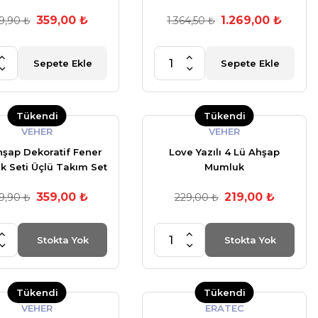
359,00 ₺
1.269,00 ₺
9,90 ₺
1.364,50 ₺
Sepete Ekle
Sepete Ekle
Tükendi
Tükendi
VEHER
VEHER
hşap Dekoratif Fener
Love Yazılı 4 Lü Ahşap
 Seti Üçlü Takım Set
Mumluk
 Renk Bambu Halatlı
359,00 ₺
219,00 ₺
9,90 ₺
229,00 ₺
Stokta Yok
Stokta Yok
Tükendi
Tükendi
VEHER
ERATEC