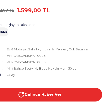
1.599,00 TL
52,00 TL
en başlayan taksitlerle!
kleri
Ev & Mobilya
,
Saksılık
,
İndirimli
,
Yeniler
,
Çok Satanlar
VHRCM6CAMSIYAH0006
VHRCM6CAMSIYAH0006
Mini Bahçe Seti + My Bead Kokulu Mum 50 cc
i
24 Ay
Gelince Haber Ver