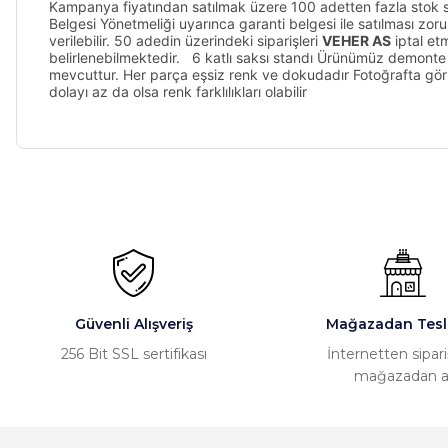
Kampanya fiyatından satılmak üzere 100 adetten fazla stok sun
Belgesi Yönetmeliği uyarınca garanti belgesi ile satılması zor
verilebilir. 50 adedin üzerindeki siparişleri
VEHER AS
iptal etm
belirlenebilmektedir. 6 katlı saksı standı Ürünümüz demonte 
mevcuttur. Her parça eşsiz renk ve dokudadır Fotoğrafta görün
dolayı az da olsa renk farklılıkları olabilir
Bu ürünün fiyat bilgisi, resim, ürün açıklamalarında ve diğer ko
Süreç çok net. Kafamda hiç soru işareti kalmadı. Alışverişimi 
Görüş ve önerileriniz için teşekkür ederiz.
mail ve mesaj yoluyla bana iletildi. Kesinlikle herkese tavsiye 
S... M... | 23/06/2026
Ürün resmi kalitesiz, bozuk veya görüntülenemiyor.
Ürün açıklamasında eksik bilgiler bulunuyor.
Almış olduğum ürün hasarlı geldi. Ayıplı mal gönderdikleri hald
çıkmadılar.iletişime geçtiğimde beni kötü niyetli olmakla suçla
Güvenli Alışveriş
Mağazadan Tesl
Ürün bilgilerinde hatalar bulunuyor.
256 Bit SSL sertifikası
İnternetten sipari
Ürün fiyatı diğer sitelerden daha pahalı.
Ali Öztürk | 16/03/2026
mağazadan a
Bu ürüne benzer farklı alternatifler olmalı.
Gayet güzel paketleme ve hızlı kargolama, memnun kaldık, te