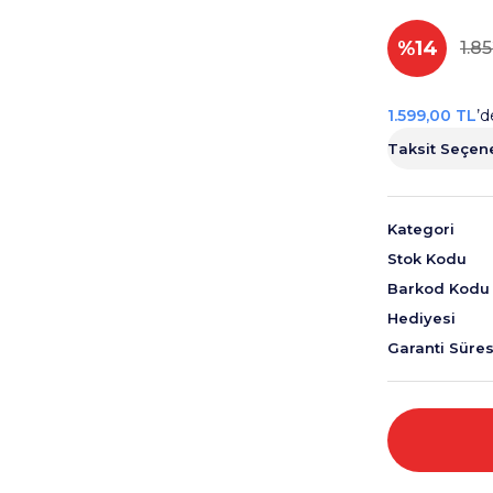
%14
1.8
1.599,00 TL
’d
Taksit Seçene
Kategori
Stok Kodu
Barkod Kodu
Hediyesi
Garanti Süres