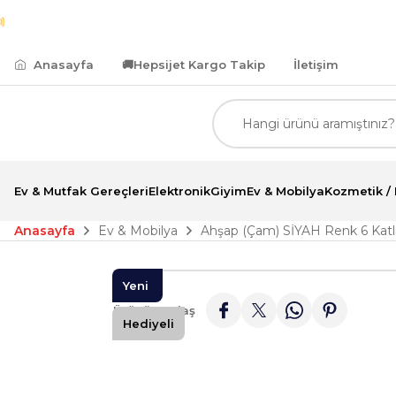
.500,00 TL ve Üzeri Alımlarda Kredi Kartına Peşin Fiy
Anasayfa
🚚
Hepsijet Kargo Takip
İletişim
Ev & Mutfak Gereçleri
Elektronik
Giyim
Ev & Mobilya
Kozmetik / 
Anasayfa
Ev & Mobilya
Ahşap (Çam) SİYAH Renk 6 Katlı 
Yeni
Ürünü Paylaş
Hediyeli