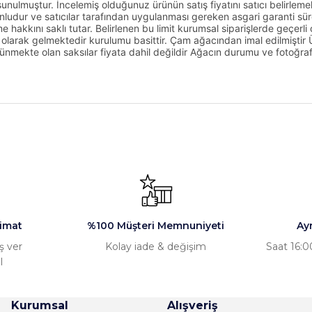
ulmuştur. İncelemiş olduğunuz ürünün satış fiyatını satıcı belirleme
unludur ve satıcılar tarafından uygulanması gereken asgari garanti süre
e hakkını saklı tutar. Belirlenen bu limit kurumsal siparişlerde geçerli o
olarak gelmektedir kurulumu basittir. Çam ağacından imal edilmiştir Ü
mekte olan saksılar fiyata dahil değildir Ağacın durumu ve fotoğraf ç
nularda yetersiz gördüğünüz noktaları öneri formunu kullanarak tarafımız
yaptım ve sonraki bütün aşamalar
ederim
Ürün hakkında henüz soru sorulmamış.
Bu ürüne ilk yorumu siz yapın!
Yorum Yaz
Soru Sor
e ürünlerine sahip
dılar
imat
%100 Müşteri Memnuniyeti
Ay
ş ver
Kolay iade & değişim
Saat 16:00
l
şekkürler.
Kurumsal
Alışveriş