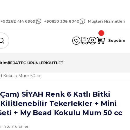
arişlerinizde geçerli 1.500 TL ve üzeri kargo bedav
+90262 414 6969
+90850 308 8040
Müşteri Hizmetleri
Sepetim
irimli
ERATEC ÜRÜNLERİ
OUTLET
Bead Kokulu Mum 50 cc
Çam) SİYAH Renk 6 Katlı Bitki
 Kilitlenebilir Tekerlekler + Mini
Seti + My Bead Kokulu Mum 50 cc
nın tüm ürünleri