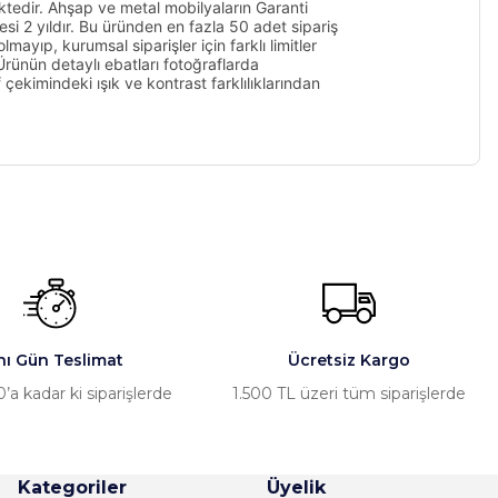
ktedir. Ahşap ve metal mobilyaların Garanti
si 2 yıldır. Bu üründen en fazla 50 adet sipariş
lmayıp, kurumsal siparişler için farklı limitler
rünün detaylı ebatları fotoğraflarda
ekimindeki ışık ve kontrast farklılıklarından
a iletebilirsiniz.
nı Gün Teslimat
Ücretsiz Kargo
’a kadar ki siparişlerde
1.500 TL üzeri tüm siparişlerde
Kategoriler
Üyelik