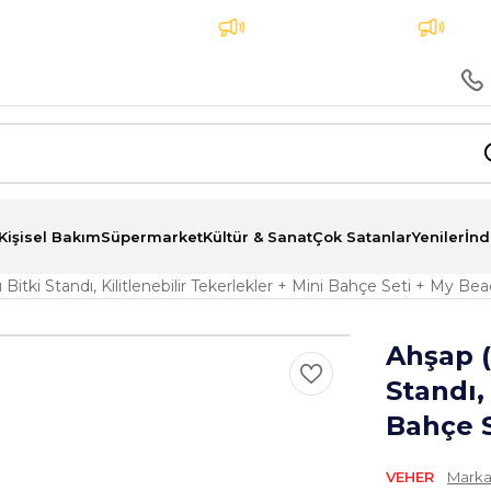
atına 3 Taksit İmkanı
Aynı Gün Teslimat
Tüm sip
Kişisel Bakım
Süpermarket
Kültür & Sanat
Çok Satanlar
Yeniler
İnd
Bitki Standı, Kilitlenebilir Tekerlekler + Mini Bahçe Seti + My 
Ahşap (
Standı,
Bahçe 
VEHER
Marka