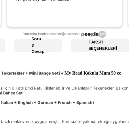
Yorumlar tarafımızdan doğrulanmıştır.
Soru
TAKSİT
&
SEÇENEKLERİ
Cevap
r Tekerlekler + Mini Bahçe Seti +
My Bead Kokulu Mum 50 cc
ı için 6 Katlı Bitki Rafı, Kilitlenebilir ve Çıkarılabilir Tekerlekler, Ba
ni Bahçe Seti
 Italian + English + German + French + Spanish)
u bazlı renkli vernik uygulanmıştır. Pürmüz ile yakma tekniği uygulanmı