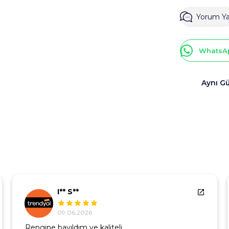
Yorum Y
WhatsAp
Aynı G
I** S**
09.06.2026
Rengine bayıldım ve kaliteli