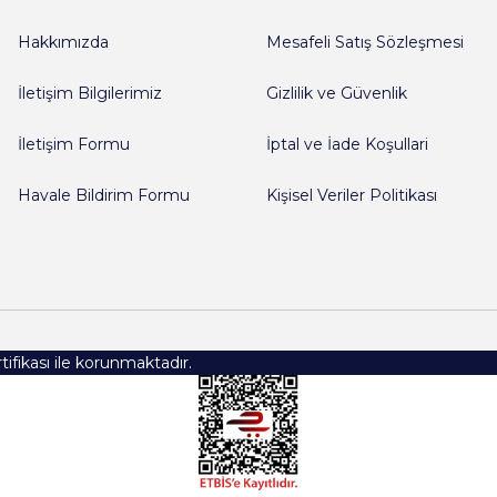
Hakkımızda
Mesafeli Satış Sözleşmesi
e satıcı birkaç dakika içinde tüm
Gönder
İletişim Bilgilerimiz
Gizlilik ve Güvenlik
İletişim Formu
İptal ve İade Koşullari
ladılar ve ürünlerin paketlemesi
Havale Bildirim Formu
Kişisel Veriler Politikası
ekkürler
rtifikası ile korunmaktadır.
riyor ve ürünler taze olarak