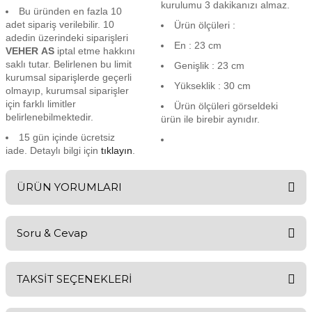
kurulumu 3 dakikanızı almaz.
Bu üründen en fazla 10
adet sipariş verilebilir. 10
Ürün ölçüleri :
adedin üzerindeki siparişleri
En : 23 cm
VEHER AS
iptal etme hakkını
saklı tutar. Belirlenen bu limit
Genişlik : 23 cm
kurumsal siparişlerde geçerli
Yükseklik : 30 cm
olmayıp, kurumsal siparişler
için farklı limitler
Ürün ölçüleri görseldeki
belirlenebilmektedir.
ürün ile birebir aynıdır.
15 gün içinde ücretsiz
iade. Detaylı bilgi için
tıklayın
.
ÜRÜN YORUMLARI
Soru & Cevap
Bu ürüne ilk yorumu siz yapın!
TAKSİT SEÇENEKLERİ
Yorum Yaz
Ürün hakkında henüz soru sorulmamış.