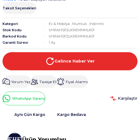
Taksit Seçenekleri
Kategori
Ev & Mobilya
,
Mumluk
,
İndirimli
Stok Kodu
VHRAHSP2LKREMMMLK01
Barkod Kodu
VHRAHSP2LKREMMMLK01
Garanti Süresi
1 Ay
Gelince Haber Ver
Yorum Yaz
Tavsiye Et
Fiyat Alarmı
Karşılaştır
WhatsApp Sipariş
Aynı Gün Kargo
Kargo Bedava
Ürün Yorumları