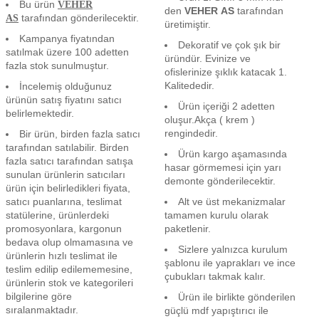
Bu ürün
VEHER
den
VEHER AS
tarafından
tarafından gönderilecektir.
AS
üretimiştir.
Kampanya fiyatından
Dekoratif ve çok şık bir
satılmak üzere 100 adetten
üründür. Evinize ve
fazla stok sunulmuştur.
ofislerinize şıklık katacak 1.
Kalitededir.
İncelemiş olduğunuz
ürünün satış fiyatını satıcı
Ürün içeriği 2 adetten
belirlemektedir.
oluşur.Akça ( krem )
rengindedir.
Bir ürün, birden fazla satıcı
tarafından satılabilir. Birden
Ürün kargo aşamasında
fazla satıcı tarafından satışa
hasar görmemesi için yarı
sunulan ürünlerin satıcıları
demonte gönderilecektir.
ürün için belirledikleri fiyata,
satıcı puanlarına, teslimat
Alt ve üst mekanizmalar
statülerine, ürünlerdeki
tamamen kurulu olarak
promosyonlara, kargonun
paketlenir.
bedava olup olmamasına ve
Sizlere yalnızca kurulum
ürünlerin hızlı teslimat ile
şablonu ile yaprakları ve ince
teslim edilip edilememesine,
çubukları takmak kalır.
ürünlerin stok ve kategorileri
bilgilerine göre
Ürün ile birlikte gönderilen
sıralanmaktadır.
güçlü mdf yapıştırıcı ile