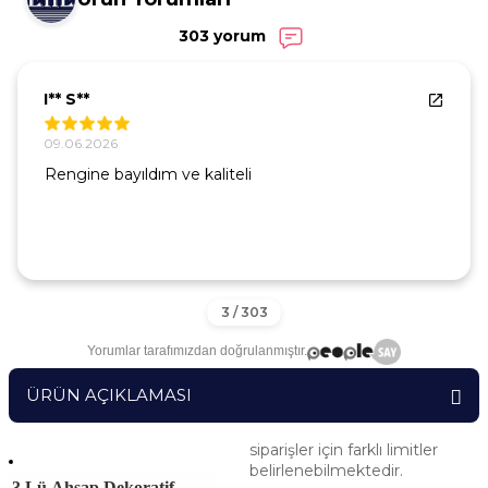
303 yorum
I** S**
09.06.2026
Rengine bayıldım ve kaliteli
Yorumlar tarafımızdan doğrulanmıştır.
ÜRÜN AÇIKLAMASI
siparişler için farklı limitler
belirlenebilmektedir.
3 Lü Ahşap Dekoratif