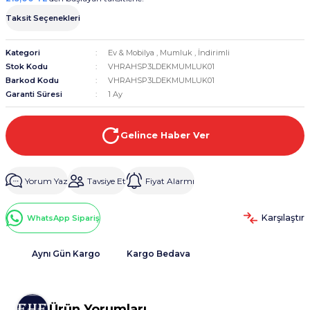
Taksit Seçenekleri
Kategori
Ev & Mobilya
,
Mumluk
,
İndirimli
Stok Kodu
VHRAHSP3LDEKMUMLUK01
Barkod Kodu
VHRAHSP3LDEKMUMLUK01
Garanti Süresi
1 Ay
Gelince Haber Ver
Yorum Yaz
Tavsiye Et
Fiyat Alarmı
Karşılaştır
WhatsApp Sipariş
Aynı Gün Kargo
Kargo Bedava
Ürün Yorumları