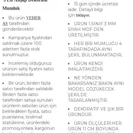
15 gün içinde ücretsiz
Mumluk
iade. Detaylı bilgi
için
.
tıklayın
Bu ürün
VEHER
tarafından
ÜRÜN 1.SINIF 3 MM
AS
gönderilecektir.
SİYAH MDF DEN
ÜRETİLMİŞTİR.
Kampanya fiyatından
satılmak üzere 100
HER BİR MUMLUĞU 4
adetten fazla stok
TARAFINDADA AYNI
sunulmuştur.
ŞEKİL BULUNMAKTADIR,
İncelemiş olduğunuz
ÜRÜN KENDİ
ürünün satış fiyatını satıcı
İMALATIMIZDIR.
belirlemektedir.
NE YÖNDEN
Bir ürün, birden fazla
BAKARSANIZ BAKIN AYNI
satıcı tarafından satılabilir.
MODEL GÖZÜKECEK
Birden fazla satıcı
ŞEKİLDE
tarafından satışa sunulan
TASARLANMIŞTIR.
ürünlerin satıcıları ürün için
DEKORATİF VE ŞIK BİR
belirledikleri fiyata, satıcı
ÜRÜNDÜR.
puanlarına, teslimat
statülerine, ürünlerdeki
ÜRÜN ÖLÇÜLERİ:HER
promosyonlara, kargonun
ÜRÜN 11 CM BOYUNDA