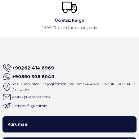
Ali Öztürk | 16/03/2026
Gönder
Ücretsiz Kargo
Gayet güzel paketleme ve hızlı
1.500 TL üzeri tüm siparişlerde
kargolama, memnun kaldık,
teşekkürler.
Osman Civelek | 24/02/2026
İlk alışverişim olmasına rağmen site
+90262 414 6969
çok basit dizayn edilmiş ve satıcı
birkaç dakika içinde tüm mesajlara
+90850 308 8040
geri dönüş sağlıyor . Çok keyifli
Yazlık Yeni Mah. Başöğretmen Cad. No: 5/A 41650 Gölcük - KOCAELİ
alışveriş oldu
/ TÜRKİYE
A... M... | 01/09/2025
destek@veheras.com
İletişim Bilgilerimiz
Satıcı gerçekten çok ilgili. Ürünleri
sipariş verdiğim gün kargoladılar ve
Kurumsal
ürünlerin paketlemesi çok iyiydi.
Yanında gönderilen hediyeler içinde
tekrardan teşekkürler