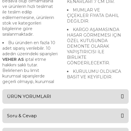
bedava olup olmamasına
KENARLARI 7 CM DİR.
ve ürünlerin hızlı teslimat
MUMLAR VE
ile teslim edilip
ÇİÇEKLER FİYATA DAHİL
edilememesine, ürünlerin
DEĞİLDİR.
stok ve kategorileri
bilgilerine göre
KARGO AŞAMASINDA
sıralanmaktadır.
HASAR GÖRMEMESİ İÇİN
ÖZEL KUTUSUNDA
Bu üründen en fazla 10
DEMONTE OLARAK
adet sipariş verilebilir. 10
YAPIŞTIRICISI İLE
adedin üzerindeki siparişleri
BİRLİKTE
VEHER AS
iptal etme
GÖNDERİLECEKTİR.
hakkını saklı tutar.
Belirlenen bu limit
KURULUMU OLDUKCA
kurumsal siparişlerde
BASİT VE KEYİFLİDİR.
geçerli olmayıp, kurumsal
ÜRÜN YORUMLARI
Soru & Cevap
Bu ürüne ilk yorumu siz yapın!