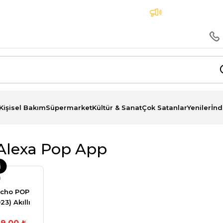
a Peşin Fiyatına 3 Taksit İmkanı
Aynı Gün Teslima
Kişisel Bakım
Süpermarket
Kültür & Sanat
Çok Satanlar
Yeniler
İnd
lexa Pop App
i
n
Echo POP
23) Akıllı
arlör