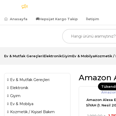
ı Kargo
7.500,00 TL ve Üzeri Alımlarda Kredi Kartın
Anasayfa
🚚
Hepsijet Kargo Takip
İletişim
Ev & Mutfak Gereçleri
Elektronik
Giyim
Ev & Mobilya
Kozmetik / 
Amazon A
Ev & Mutfak Gereçleri
Tükend
Elektronik
Amazo
Giyim
Amazon Alexa 
Ev & Mobilya
SİYAH (1. Nesil 20
Asistan Hop
Kozmetik / Kişisel Bakım