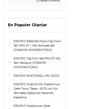
Detaylı Arama
En Populer Olanlar
ERATEC Elektrikli Pizza Taş Fırını
SET PM-27 – XXL Komple Set
(TÜRKİYE DİSTRİBÜTÖRÜ)
ERATEC Taş Fırın Seti PM-27 XXL
Yeni Versiyon (TÜRKİYE
DİSTRİBÜTÖRÜ)
ERATEC MULTIGRILL MG-2000
ERATEC Orijinal XXL Paslanmaz
Çelik Tava / Tepsi – Ø 32 cm, En
Yeni Nesil Yapışmaz Seramik
Kaplama
ERATEC Paslanmaz Çelik