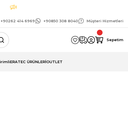
t
Tüm siparişlerinizde geçerli 1.500 TL ve üzeri k
+90262 414 6969
+90850 308 8040
Müşteri Hizmetleri
Sepetim
irimli
ERATEC ÜRÜNLERİ
OUTLET