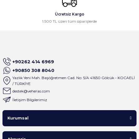
Ücretsiz Kargo
1.500 TL üzeri tüm siparişlerde
+90262 414 6969
+90850 308 8040
Yazlık Yeni Mah. Başöğretmen Cad. No: 5/A 41650 Gölcük - KOCAELİ
/ TÜRKİYE
destek@veheras.com
İletişim Bilgilerimiz
Kurumsal