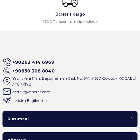
Ücretsiz Kargo
1.500 TL üzeri tüm siparişlerde
+90262 414 6969
+90850 308 8040
Yazlık Yeni Mah. Başöğretmen Cad. No: 5/A 41650 Gölcük - KOCAELİ
/ TÜRKİYE
destek@veheras.com
İletişim Bilgilerimiz
Kurumsal