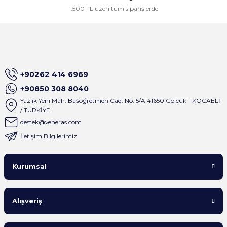
1.500 TL üzeri tüm siparişlerde
+90262 414 6969
+90850 308 8040
Yazlık Yeni Mah. Başöğretmen Cad. No: 5/A 41650 Gölcük - KOCAELİ
/ TÜRKİYE
destek@veheras.com
İletişim Bilgilerimiz
Kurumsal
Alışveriş