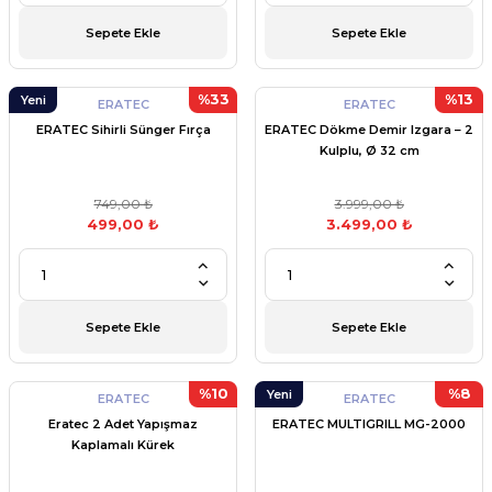
Sepete Ekle
Sepete Ekle
%33
%13
Yeni
ERATEC
ERATEC
ERATEC Sihirli Sünger Fırça
ERATEC Dökme Demir Izgara – 2
Kulplu, Ø 32 cm
749,00 ₺
3.999,00 ₺
499,00 ₺
3.499,00 ₺
Sepete Ekle
Sepete Ekle
%10
%8
Yeni
ERATEC
ERATEC
Eratec 2 Adet Yapışmaz
ERATEC MULTIGRILL MG-2000
Kaplamalı Kürek