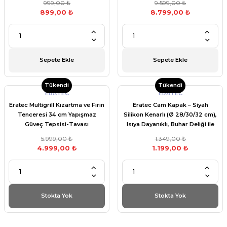
999,00 ₺
9.599,00 ₺
899,00 ₺
8.799,00 ₺
Sepete Ekle
Sepete Ekle
Tükendi
Tükendi
ERATEC
ERATEC
Eratec Multigrill Kızartma ve Fırın
Eratec Cam Kapak – Siyah
Tenceresi 34 cm Yapışmaz
Silikon Kenarlı (Ø 28/30/32 cm),
Güveç Tepsisi-Tavası
Isıya Dayanıklı, Buhar Deliği ile
Çok Yönlü Kullanımlı
5.999,00 ₺
1.349,00 ₺
4.999,00 ₺
1.199,00 ₺
Stokta Yok
Stokta Yok