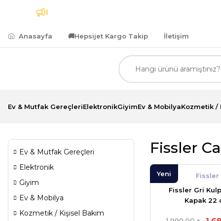
Kargo
7.500,00 TL ve Üzeri Alımlarda Kredi Kartına
Anasayfa
🚚
Hepsijet Kargo Takip
İletişim
Ev & Mutfak Gereçleri
Elektronik
Giyim
Ev & Mobilya
Kozmetik / 
Fissler 
Ev & Mutfak Gereçleri
Elektronik
Yeni
Fissler
Giyim
Fissler Gri Ku
Ev & Mobilya
Kapak 22
Kozmetik / Kişisel Bakım