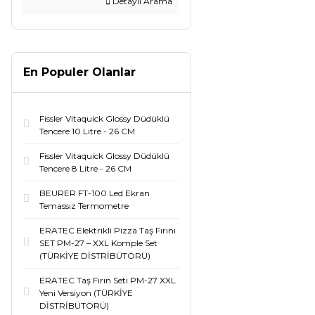
Detaylı Arama
En Populer Olanlar
Fissler Vitaquick Glossy Düdüklü
Tencere 10 Litre - 26 CM
Fissler Vitaquick Glossy Düdüklü
Tencere 8 Litre - 26 CM
BEURER FT-100 Led Ekran
Temassız Termometre
ERATEC Elektrikli Pizza Taş Fırını
SET PM-27 – XXL Komple Set
(TÜRKİYE DİSTRİBÜTÖRÜ)
ERATEC Taş Fırın Seti PM-27 XXL
Yeni Versiyon (TÜRKİYE
DİSTRİBÜTÖRÜ)