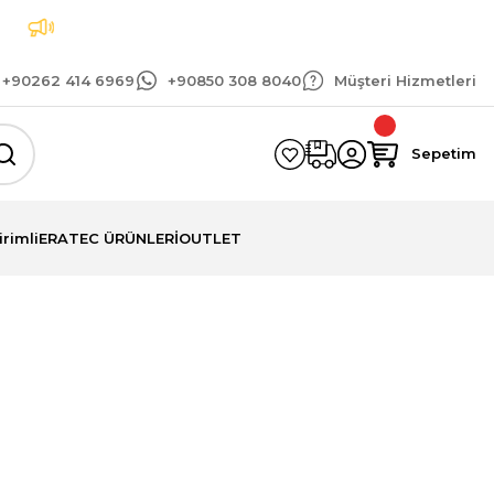
Tüm siparişlerinizde geçerli 1.500 TL ve üzeri ka
+90262 414 6969
+90850 308 8040
Müşteri Hizmetleri
Sepetim
irimli
ERATEC ÜRÜNLERİ
OUTLET