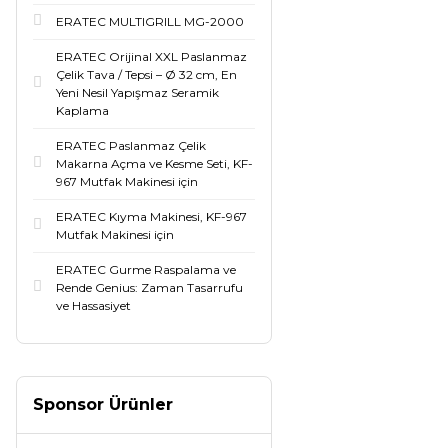
ERATEC MULTIGRILL MG-2000
ERATEC Orijinal XXL Paslanmaz
Çelik Tava / Tepsi – Ø 32 cm, En
Yeni Nesil Yapışmaz Seramik
Kaplama
ERATEC Paslanmaz Çelik
Makarna Açma ve Kesme Seti, KF-
967 Mutfak Makinesi için
ERATEC Kıyma Makinesi, KF-967
Mutfak Makinesi için
ERATEC Gurme Raspalama ve
Rende Genius: Zaman Tasarrufu
ve Hassasiyet
Sponsor Ürünler