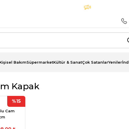
 Peşin Fiyatına 3 Taksit İmkanı
Aynı Gün Teslimat
Kişisel Bakım
Süpermarket
Kültür & Sanat
Çok Satanlar
Yeniler
İnd
Cam Kapak
%15
lplu Cam
 cm