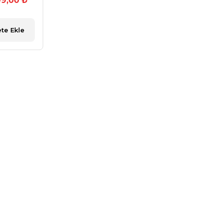
99,00 ₺
te Ekle