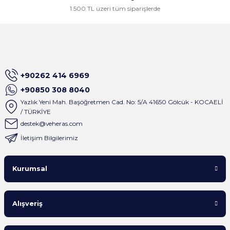
1.500 TL üzeri tüm siparişlerde
+90262 414 6969
+90850 308 8040
Yazlık Yeni Mah. Başöğretmen Cad. No: 5/A 41650 Gölcük - KOCAELİ
/ TÜRKİYE
destek@veheras.com
İletişim Bilgilerimiz
Kurumsal
Alışveriş