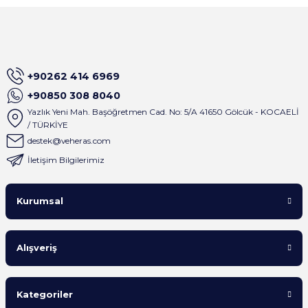
+90262 414 6969
+90850 308 8040
Yazlık Yeni Mah. Başöğretmen Cad. No: 5/A 41650 Gölcük - KOCAELİ
/ TÜRKİYE
destek@veheras.com
İletişim Bilgilerimiz
Kurumsal
Alışveriş
Kategoriler