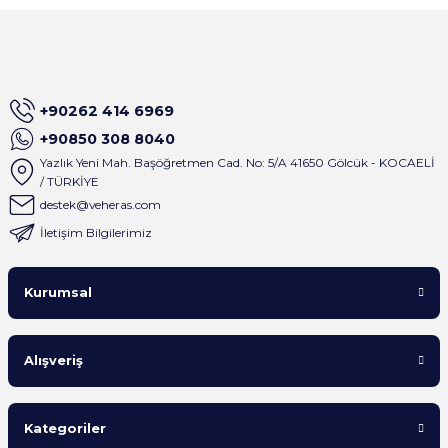
+90262 414 6969
+90850 308 8040
Yazlık Yeni Mah. Başöğretmen Cad. No: 5/A 41650 Gölcük - KOCAELİ
/ TÜRKİYE
destek@veheras.com
İletişim Bilgilerimiz
Kurumsal
Alışveriş
Kategoriler