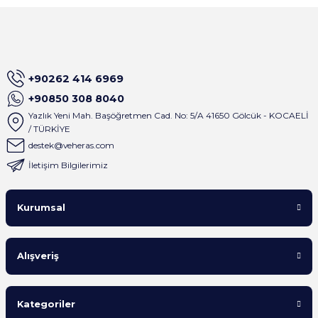
+90262 414 6969
+90850 308 8040
Yazlık Yeni Mah. Başöğretmen Cad. No: 5/A 41650 Gölcük - KOCAELİ
/ TÜRKİYE
destek@veheras.com
İletişim Bilgilerimiz
Kurumsal
Alışveriş
Kategoriler