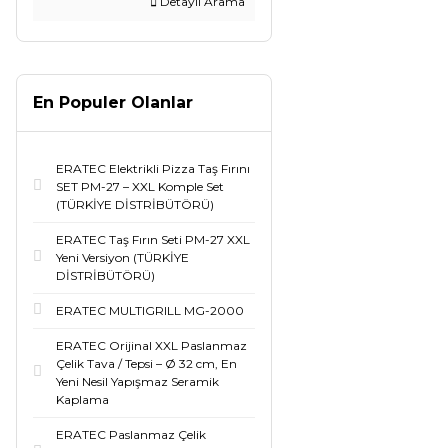
Detaylı Arama
En Populer Olanlar
ERATEC Elektrikli Pizza Taş Fırını
SET PM-27 – XXL Komple Set
(TÜRKİYE DİSTRİBÜTÖRÜ)
ERATEC Taş Fırın Seti PM-27 XXL
Yeni Versiyon (TÜRKİYE
DİSTRİBÜTÖRÜ)
ERATEC MULTIGRILL MG-2000
ERATEC Orijinal XXL Paslanmaz
Çelik Tava / Tepsi – Ø 32 cm, En
Yeni Nesil Yapışmaz Seramik
Kaplama
ERATEC Paslanmaz Çelik