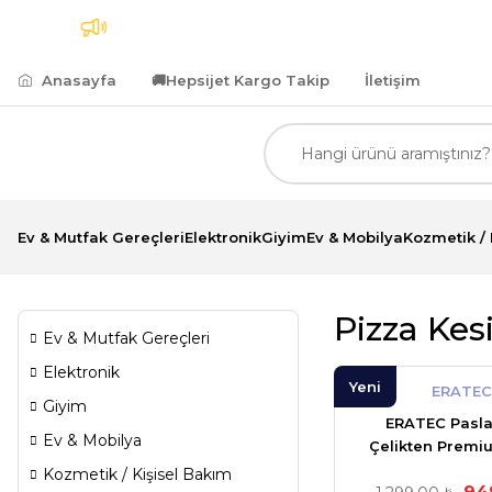
Kargo
7.500,00 TL ve Üzeri Alımlarda Kredi Kartına
Anasayfa
🚚
Hepsijet Kargo Takip
İletişim
Ev & Mutfak Gereçleri
Elektronik
Giyim
Ev & Mobilya
Kozmetik / 
Pizza Kes
Ev & Mutfak Gereçleri
Elektronik
Yeni
ERATEC
Giyim
ERATEC Pasl
Ev & Mobilya
Çelikten Premi
Kesici
Kozmetik / Kişisel Bakım