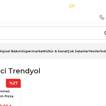
 Peşin Fiyatına 3 Taksit İmkanı
Aynı Gün Teslimat
Kişisel Bakım
Süpermarket
Kültür & Sanat
Çok Satanlar
Yeniler
İnd
ici Trendyol
%27
anmaz
um Pizza