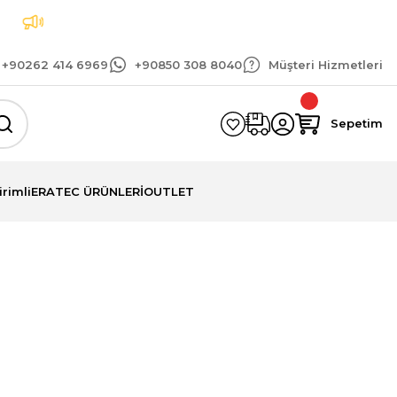
Tüm siparişlerinizde geçerli 1.500 TL ve üzeri ka
+90262 414 6969
+90850 308 8040
Müşteri Hizmetleri
Sepetim
irimli
ERATEC ÜRÜNLERİ
OUTLET