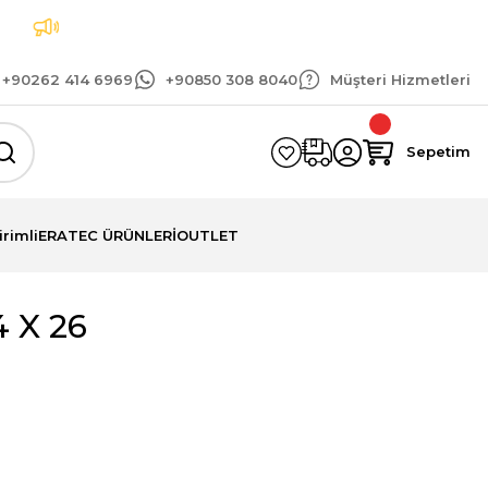
Tüm siparişlerinizde geçerli 1.500 TL ve üzeri k
+90262 414 6969
+90850 308 8040
Müşteri Hizmetleri
Sepetim
irimli
ERATEC ÜRÜNLERİ
OUTLET
 X 26