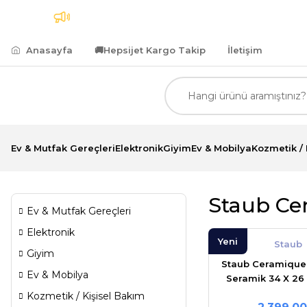
 Kargo
7.500,00 TL ve Üzeri Alımlarda Kredi Kartın
Anasayfa
🚚
Hepsijet Kargo Takip
İletişim
Ev & Mutfak Gereçleri
Elektronik
Giyim
Ev & Mobilya
Kozmetik / 
Staub Cer
Ev & Mutfak Gereçleri
Elektronik
Yeni
Staub
Giyim
Staub Ceramique 
Ev & Mobilya
Seramik 34 X 26
Kozmetik / Kişisel Bakım