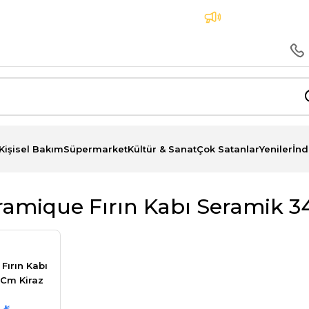
a Peşin Fiyatına 3 Taksit İmkanı
Aynı Gün Teslimat
Kişisel Bakım
Süpermarket
Kültür & Sanat
Çok Satanlar
Yeniler
İnd
amique Fırın Kabı Seramik 34
Fırın Kabı
 Cm Kiraz