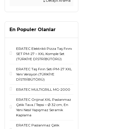
Detaylı Arama
En Populer Olanlar
ERATEC Elektrikli Pizza Taş Fırını
SET PM-27 – XXL Komple Set
(TÜRKİYE DİSTRİBÜTÖRÜ)
ERATEC Taş Fırın Seti PM-27 XXL
Yeni Versiyon (TÜRKİYE
DİSTRİBÜTÖRÜ)
ERATEC MULTIGRILL MG-2000
ERATEC Orijinal XXL Paslanmaz
Çelik Tava / Tepsi – Ø 32 cm, En
Yeni Nesil Yapışmaz Seramik
Kaplama
ERATEC Paslanmaz Çelik