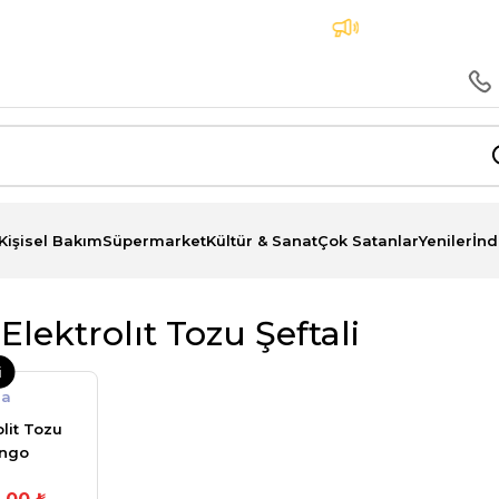
na Peşin Fiyatına 3 Taksit İmkanı
Aynı Gün Teslima
Kişisel Bakım
Süpermarket
Kültür & Sanat
Çok Satanlar
Yeniler
İnd
Elektrolıt Tozu Şeftali
i
ma
lit Tozu
ango