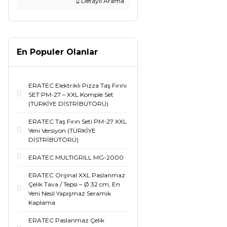
Detaylı Arama
En Populer Olanlar
ERATEC Elektrikli Pizza Taş Fırını
SET PM-27 – XXL Komple Set
(TÜRKİYE DİSTRİBÜTÖRÜ)
ERATEC Taş Fırın Seti PM-27 XXL
Yeni Versiyon (TÜRKİYE
DİSTRİBÜTÖRÜ)
ERATEC MULTIGRILL MG-2000
ERATEC Orijinal XXL Paslanmaz
Çelik Tava / Tepsi – Ø 32 cm, En
Yeni Nesil Yapışmaz Seramik
Kaplama
ERATEC Paslanmaz Çelik