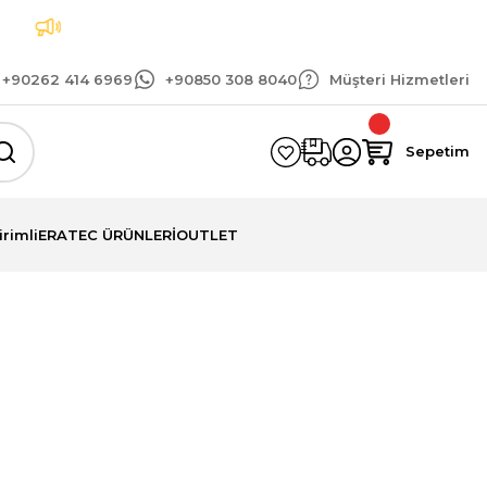
t
Tüm siparişlerinizde geçerli 1.500 TL ve üzeri 
+90262 414 6969
+90850 308 8040
Müşteri Hizmetleri
Sepetim
irimli
ERATEC ÜRÜNLERİ
OUTLET