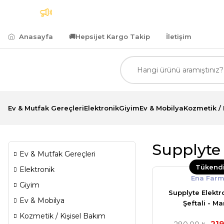
ı Kargo
7.500,00 TL ve Üzeri Alımlarda Kredi Kartı
Anasayfa
🚚
Hepsijet Kargo Takip
İletişim
Ev & Mutfak Gereçleri
Elektronik
Giyim
Ev & Mobilya
Kozmetik / 
Supplyte 
Ev & Mutfak Gereçleri
Tükend
Elektronik
Ena Far
Giyim
Supplyte Elektro
Ev & Mobilya
Şeftali - M
Kozmetik / Kişisel Bakım