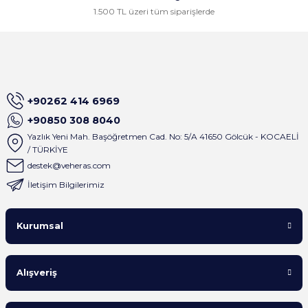
1.500 TL üzeri tüm siparişlerde
+90262 414 6969
+90850 308 8040
Yazlık Yeni Mah. Başöğretmen Cad. No: 5/A 41650 Gölcük - KOCAELİ
/ TÜRKİYE
destek@veheras.com
İletişim Bilgilerimiz
Kurumsal
Alışveriş