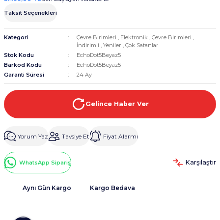
Taksit Seçenekleri
Kategori
Çevre Birimleri
,
Elektronik
,
Çevre Birimleri
,
İndirimli
,
Yeniler
,
Çok Satanlar
Stok Kodu
EchoDot5Beyaz5
Barkod Kodu
EchoDot5Beyaz5
Garanti Süresi
24 Ay
Gelince Haber Ver
Yorum Yaz
Tavsiye Et
Fiyat Alarmı
Karşılaştır
WhatsApp Sipariş
Aynı Gün Kargo
Kargo Bedava