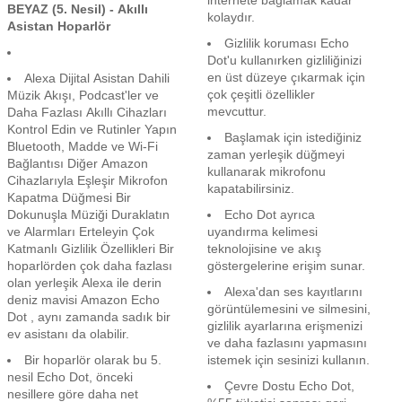
internete bağlamak kadar
BEYAZ (5. Nesil) - Akıllı
kolaydır.
Asistan Hoparlör
Gizlilik koruması Echo
Dot'u kullanırken gizliliğinizi
en üst düzeye çıkarmak için
Alexa Dijital Asistan Dahili
çok çeşitli özellikler
Müzik Akışı, Podcast'ler ve
mevcuttur.
Daha Fazlası Akıllı Cihazları
Kontrol Edin ve Rutinler Yapın
Başlamak için istediğiniz
Bluetooth, Madde ve Wi-Fi
zaman yerleşik düğmeyi
Bağlantısı Diğer Amazon
kullanarak mikrofonu
Cihazlarıyla Eşleşir Mikrofon
kapatabilirsiniz.
Kapatma Düğmesi Bir
Dokunuşla Müziği Duraklatın
Echo Dot ayrıca
ve Alarmları Erteleyin Çok
uyandırma kelimesi
Katmanlı Gizlilik Özellikleri Bir
teknolojisine ve akış
hoparlörden çok daha fazlası
göstergelerine erişim sunar.
olan yerleşik Alexa ile derin
Alexa'dan ses kayıtlarını
deniz mavisi Amazon Echo
görüntülemesini ve silmesini,
Dot , aynı zamanda sadık bir
gizlilik ayarlarına erişmenizi
ev asistanı da olabilir.
ve daha fazlasını yapmasını
Bir hoparlör olarak bu 5.
istemek için sesinizi kullanın.
nesil Echo Dot, önceki
Çevre Dostu Echo Dot,
nesillere göre daha net