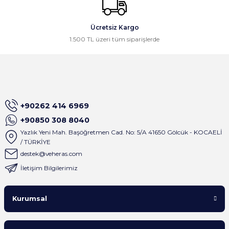
kargolama, memnun kaldık,
teşekkürler.
Ücretsiz Kargo
Osman Civelek | 24/02/2026
1.500 TL üzeri tüm siparişlerde
İlk alışverişim olmasına rağmen site
çok basit dizayn edilmiş ve satıcı
birkaç dakika içinde tüm mesajlara
geri dönüş sağlıyor . Çok keyifli
alışveriş oldu
+90262 414 6969
A... M... | 01/09/2025
+90850 308 8040
Yazlık Yeni Mah. Başöğretmen Cad. No: 5/A 41650 Gölcük - KOCAELİ
Satıcı gerçekten çok ilgili. Ürünleri
/ TÜRKİYE
sipariş verdiğim gün kargoladılar ve
destek@veheras.com
ürünlerin paketlemesi çok iyiydi.
İletişim Bilgilerimiz
Yanında gönderilen hediyeler içinde
tekrardan teşekkürler
A... K... | 22/05/2025
Kurumsal
Başka mağaza aramaya gerek yok iyi