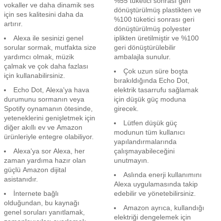
%55 tüketici sonrası geri
vokaller ve daha dinamik ses
dönüştürülmüş plastikten ve
için ses kalitesini daha da
%100 tüketici sonrası geri
artırır.
dönüştürülmüş polyester
Alexa ile sesinizi genel
iplikten üretilmiştir ve %100
sorular sormak, mutfakta size
geri dönüştürülebilir
yardımcı olmak, müzik
ambalajla sunulur.
çalmak ve çok daha fazlası
Çok uzun süre boşta
için kullanabilirsiniz.
bırakıldığında Echo Dot,
Echo Dot, Alexa'ya hava
elektrik tasarrufu sağlamak
durumunu sormanın veya
için düşük güç moduna
Spotify oynamanın ötesinde,
girecek.
yeteneklerini genişletmek için
Lütfen düşük güç
diğer akıllı ev ve Amazon
modunun tüm kullanıcı
ürünleriyle entegre olabiliyor.
yapılandırmalarında
Alexa'ya sor Alexa, her
çalışmayabileceğini
zaman yardıma hazır olan
unutmayın.
güçlü Amazon dijital
Aslında enerji kullanımını
asistanıdır.
Alexa uygulamasında takip
İnternete bağlı
edebilir ve yönetebilirsiniz.
olduğundan, bu kaynağı
Amazon ayrıca, kullandığı
genel soruları yanıtlamak,
elektriği dengelemek için