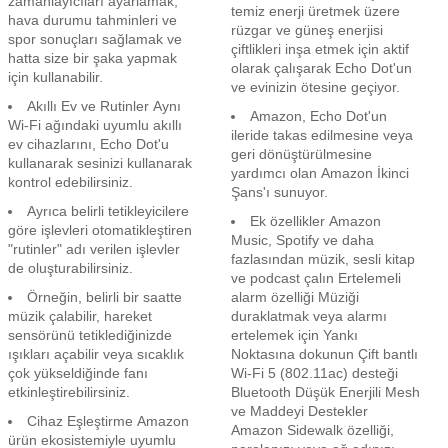
zamanlayıcıları ayarlamak,
temiz enerji üretmek üzere
hava durumu tahminleri ve
rüzgar ve güneş enerjisi
spor sonuçları sağlamak ve
çiftlikleri inşa etmek için aktif
hatta size bir şaka yapmak
olarak çalışarak Echo Dot'un
için kullanabilir.
ve evinizin ötesine geçiyor.
Akıllı Ev ve Rutinler Aynı
Amazon, Echo Dot'un
Wi-Fi ağındaki uyumlu akıllı
ileride takas edilmesine veya
ev cihazlarını, Echo Dot'u
geri dönüştürülmesine
kullanarak sesinizi kullanarak
yardımcı olan Amazon İkinci
kontrol edebilirsiniz.
Şans'ı sunuyor.
Ayrıca belirli tetikleyicilere
Ek özellikler Amazon
göre işlevleri otomatikleştiren
Music, Spotify ve daha
"rutinler" adı verilen işlevler
fazlasından müzik, sesli kitap
de oluşturabilirsiniz.
ve podcast çalın Ertelemeli
Örneğin, belirli bir saatte
alarm özelliği Müziği
müzik çalabilir, hareket
duraklatmak veya alarmı
sensörünü tetiklediğinizde
ertelemek için Yankı
ışıkları açabilir veya sıcaklık
Noktasına dokunun Çift bantlı
çok yükseldiğinde fanı
Wi-Fi 5 (802.11ac) desteği
etkinleştirebilirsiniz.
Bluetooth Düşük Enerjili Mesh
ve Maddeyi Destekler
Cihaz Eşleştirme Amazon
Amazon Sidewalk özelliği,
ürün ekosistemiyle uyumlu