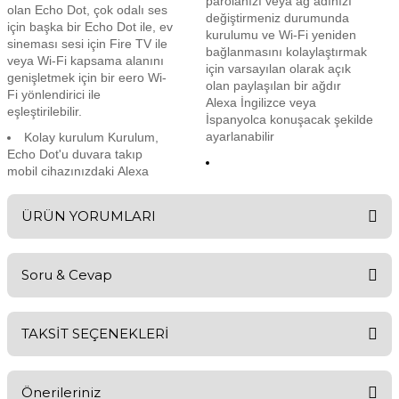
parolanızı veya ağ adınızı
olan Echo Dot, çok odalı ses
değiştirmeniz durumunda
için başka bir Echo Dot ile, ev
kurulumu ve Wi-Fi yeniden
sineması sesi için Fire TV ile
bağlanmasını kolaylaştırmak
veya Wi-Fi kapsama alanını
için varsayılan olarak açık
genişletmek için bir eero Wi-
olan paylaşılan bir ağdır
Fi yönlendirici ile
Alexa İngilizce veya
eşleştirilebilir.
İspanyolca konuşacak şekilde
ayarlanabilir
Kolay kurulum Kurulum,
Echo Dot'u duvara takıp
mobil cihazınızdaki Alexa
ÜRÜN YORUMLARI
Soru & Cevap
Bu ürüne ilk yorumu siz yapın!
TAKSİT SEÇENEKLERİ
Yorum Yaz
Ürün hakkında henüz soru sorulmamış.
Önerileriniz