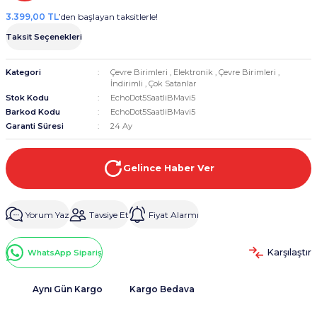
3.399,00 TL
’den başlayan taksitlerle!
Taksit Seçenekleri
Kategori
Çevre Birimleri
,
Elektronik
,
Çevre Birimleri
,
İndirimli
,
Çok Satanlar
Stok Kodu
EchoDot5SaatliBMavi5
Barkod Kodu
EchoDot5SaatliBMavi5
Garanti Süresi
24 Ay
Gelince Haber Ver
Yorum Yaz
Tavsiye Et
Fiyat Alarmı
Karşılaştır
WhatsApp Sipariş
Aynı Gün Kargo
Kargo Bedava