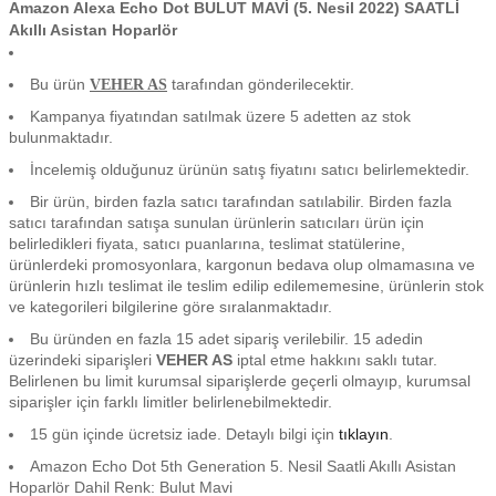
Amazon Alexa Echo Dot BULUT MAVİ (5. Nesil 2022) SAATLİ
Akıllı Asistan Hoparlör
Bu ürün
tarafından gönderilecektir.
VEHER AS
Kampanya fiyatından satılmak üzere 5 adetten az stok
bulunmaktadır.
İncelemiş olduğunuz ürünün satış fiyatını satıcı belirlemektedir.
Bir ürün, birden fazla satıcı tarafından satılabilir. Birden fazla
satıcı tarafından satışa sunulan ürünlerin satıcıları ürün için
belirledikleri fiyata, satıcı puanlarına, teslimat statülerine,
ürünlerdeki promosyonlara, kargonun bedava olup olmamasına ve
ürünlerin hızlı teslimat ile teslim edilip edilememesine, ürünlerin stok
ve kategorileri bilgilerine göre sıralanmaktadır.
Bu üründen en fazla 15 adet sipariş verilebilir. 15 adedin
üzerindeki siparişleri
VEHER AS
iptal etme hakkını saklı tutar.
Belirlenen bu limit kurumsal siparişlerde geçerli olmayıp, kurumsal
siparişler için farklı limitler belirlenebilmektedir.
15 gün içinde ücretsiz iade. Detaylı bilgi için
tıklayın
.
Amazon Echo Dot 5th Generation 5. Nesil Saatli Akıllı Asistan
Hoparlör Dahil Renk: Bulut Mavi