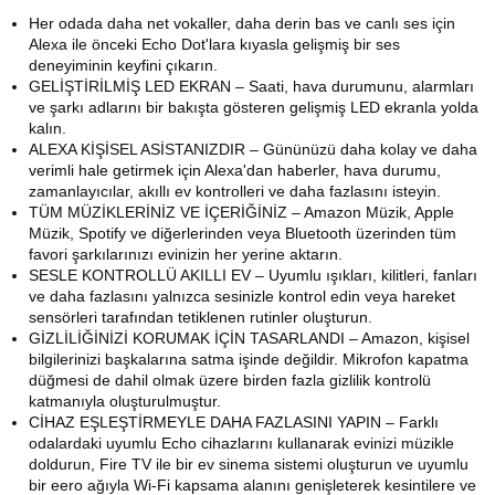
Her odada daha net vokaller, daha derin bas ve canlı ses için
Alexa ile önceki Echo Dot'lara kıyasla gelişmiş bir ses
deneyiminin keyfini çıkarın.
GELİŞTİRİLMİŞ LED EKRAN – Saati, hava durumunu, alarmları
ve şarkı adlarını bir bakışta gösteren gelişmiş LED ekranla yolda
kalın.
ALEXA KİŞİSEL ASİSTANIZDIR – Gününüzü daha kolay ve daha
verimli hale getirmek için Alexa'dan haberler, hava durumu,
zamanlayıcılar, akıllı ev kontrolleri ve daha fazlasını isteyin.
TÜM MÜZİKLERİNİZ VE İÇERİĞİNİZ – Amazon Müzik, Apple
Müzik, Spotify ve diğerlerinden veya Bluetooth üzerinden tüm
favori şarkılarınızı evinizin her yerine aktarın.
SESLE KONTROLLÜ AKILLI EV – Uyumlu ışıkları, kilitleri, fanları
ve daha fazlasını yalnızca sesinizle kontrol edin veya hareket
sensörleri tarafından tetiklenen rutinler oluşturun.
GİZLİLİĞİNİZİ KORUMAK İÇİN TASARLANDI – Amazon, kişisel
bilgilerinizi başkalarına satma işinde değildir.
Mikrofon kapatma
düğmesi de dahil olmak üzere birden fazla gizlilik kontrolü
katmanıyla oluşturulmuştur.
CİHAZ EŞLEŞTİRMEYLE DAHA FAZLASINI YAPIN – Farklı
odalardaki uyumlu Echo cihazlarını kullanarak evinizi müzikle
doldurun, Fire TV ile bir ev sinema sistemi oluşturun ve uyumlu
bir eero ağıyla Wi-Fi kapsama alanını genişleterek kesintilere ve