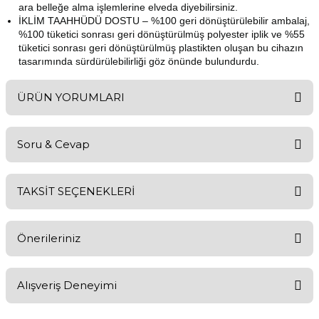
ara belleğe alma işlemlerine elveda diyebilirsiniz.
İKLİM TAAHHÜDÜ DOSTU – %100 geri dönüştürülebilir ambalaj,
%100 tüketici sonrası geri dönüştürülmüş polyester iplik ve %55
tüketici sonrası geri dönüştürülmüş plastikten oluşan bu cihazın
tasarımında sürdürülebilirliği göz önünde bulundurdu.
ÜRÜN YORUMLARI
Soru & Cevap
Bu ürüne ilk yorumu siz yapın!
TAKSİT SEÇENEKLERİ
Yorum Yaz
Ürün hakkında henüz soru sorulmamış.
Önerileriniz
Soru Sor
Bu ürünün fiyat bilgisi, resim, ürün açıklamalarında ve diğer
Alışveriş Deneyimi
konularda yetersiz gördüğünüz noktaları öneri formunu kullanarak
tarafımıza iletebilirsiniz.
Görüş ve önerileriniz için teşekkür ederiz.