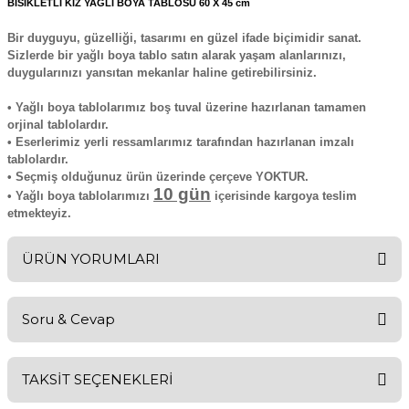
BİSİKLETLİ KIZ YAĞLI BOYA TABLOSU 60 X 45 cm
Bir duyguyu, güzelliği, tasarımı en güzel ifade biçimidir sanat.
Sizlerde bir yağlı boya tablo satın alarak yaşam alanlarınızı,
duygularınızı yansıtan mekanlar haline getirebilirsiniz.
• Yağlı boya tablolarımız boş tuval üzerine hazırlanan tamamen
orjinal tablolardır.
• Eserlerimiz yerli ressamlarımız tarafından hazırlanan imzalı
tablolardır.
• Seçmiş olduğunuz ürün üzerinde çerçeve YOKTUR.
10 gün
• Yağlı boya tablolarımızı
içerisinde kargoya teslim
etmekteyiz.
ÜRÜN YORUMLARI
Soru & Cevap
Bu ürüne ilk yorumu siz yapın!
TAKSİT SEÇENEKLERİ
Yorum Yaz
Ürün hakkında henüz soru sorulmamış.