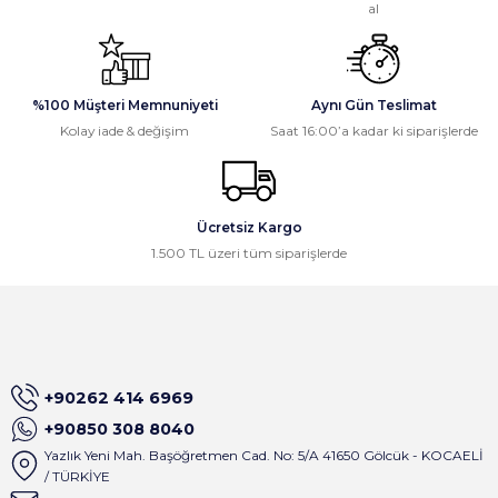
Ali Öztürk | 16/03/2026
al
Gönder
Gayet güzel paketleme ve hızlı
kargolama, memnun kaldık,
%100 Müşteri Memnuniyeti
Aynı Gün Teslimat
teşekkürler.
Kolay iade & değişim
Saat 16:00’a kadar ki siparişlerde
Osman Civelek | 24/02/2026
İlk alışverişim olmasına rağmen site
çok basit dizayn edilmiş ve satıcı
Ücretsiz Kargo
birkaç dakika içinde tüm mesajlara
1.500 TL üzeri tüm siparişlerde
geri dönüş sağlıyor . Çok keyifli
alışveriş oldu
A... M... | 01/09/2025
Satıcı gerçekten çok ilgili. Ürünleri
+90262 414 6969
sipariş verdiğim gün kargoladılar ve
ürünlerin paketlemesi çok iyiydi.
+90850 308 8040
Yanında gönderilen hediyeler içinde
Yazlık Yeni Mah. Başöğretmen Cad. No: 5/A 41650 Gölcük - KOCAELİ
tekrardan teşekkürler
/ TÜRKİYE