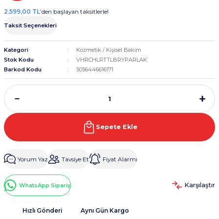
2.599,00 TL
’den başlayan taksitlerle!
Taksit Seçenekleri
Kategori
Kozmetik / Kişisel Bakım
Stok Kodu
VHRCHLRTTLBRYPARLAK
Barkod Kodu
5056446616171
Sepete Ekle
Yorum Yaz
Tavsiye Et
Fiyat Alarmı
Karşılaştır
WhatsApp Sipariş
Hızlı Gönderi
Aynı Gün Kargo