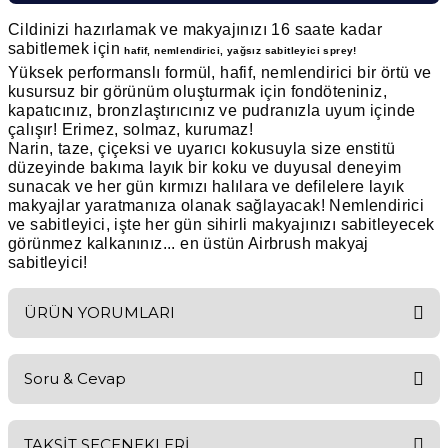
Cildinizi hazırlamak ve makyajınızı 16 saate kadar
sabitlemek için
hafif, nemlendirici, yağsız sabitleyici sprey!
Yüksek performanslı formül, hafif, nemlendirici bir örtü ve
kusursuz bir görünüm oluşturmak için fondöteniniz,
kapatıcınız, bronzlaştırıcınız ve pudranızla uyum içinde
çalışır! Erimez, solmaz, kurumaz!
Narin, taze, çiçeksi ve uyarıcı kokusuyla size enstitü
düzeyinde bakıma layık bir koku ve duyusal deneyim
sunacak ve her gün kırmızı halılara ve defilelere layık
makyajlar yaratmanıza olanak sağlayacak! Nemlendirici
ve sabitleyici, işte her gün sihirli makyajınızı sabitleyecek
görünmez kalkanınız... en üstün Airbrush makyaj
sabitleyici!
ÜRÜN YORUMLARI
Soru & Cevap
Bu ürüne ilk yorumu siz yapın!
TAKSİT SEÇENEKLERİ