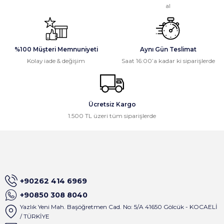
geçtiğimde beni kötü niyetli olmakla
al
suçladılar
Ali Öztürk | 16/03/2026
Gönder
%100 Müşteri Memnuniyeti
Aynı Gün Teslimat
Gayet güzel paketleme ve hızlı
Kolay iade & değişim
Saat 16:00’a kadar ki siparişlerde
kargolama, memnun kaldık,
teşekkürler.
Osman Civelek | 24/02/2026
Ücretsiz Kargo
1.500 TL üzeri tüm siparişlerde
İlk alışverişim olmasına rağmen site
çok basit dizayn edilmiş ve satıcı
birkaç dakika içinde tüm mesajlara
geri dönüş sağlıyor . Çok keyifli
alışveriş oldu
A... M... | 01/09/2025
+90262 414 6969
+90850 308 8040
Satıcı gerçekten çok ilgili. Ürünleri
Yazlık Yeni Mah. Başöğretmen Cad. No: 5/A 41650 Gölcük - KOCAELİ
sipariş verdiğim gün kargoladılar ve
/ TÜRKİYE
ürünlerin paketlemesi çok iyiydi.