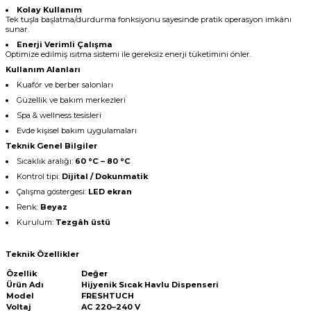
Kolay Kullanım
Tek tuşla başlatma/durdurma fonksiyonu sayesinde pratik operasyon imkânı
sunar.
Enerji Verimli Çalışma
Optimize edilmiş ısıtma sistemi ile gereksiz enerji tüketimini önler.
Kullanım Alanları
Kuaför ve berber salonları
Güzellik ve bakım merkezleri
Spa & wellness tesisleri
Evde kişisel bakım uygulamaları
Teknik Genel Bilgiler
Sıcaklık aralığı:
60 °C – 80 °C
Kontrol tipi:
Dijital / Dokunmatik
Çalışma göstergesi:
LED ekran
Renk:
Beyaz
Kurulum:
Tezgâh üstü
Teknik Özellikler
Özellik
Değer
Ürün Adı
Hijyenik Sıcak Havlu Dispenseri
Model
FRESHTUCH
Voltaj
AC 220–240 V