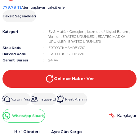
779,78 TL
’den başlayan taksitlerle!
Taksit Seçenekleri
Kategori
Ev & Mutfak Gereçleri
,
Kozmetik / Kişisel Bakım
,
Yeniler
,
ERATEC ÜRÜNLERİ
,
ERATEC MARKA
ÜRÜNLER
,
ERATEC ÜRÜNLERİ
Stok Kodu
ERTCOTKHSHDBYZ01
Barkod Kodu
ERTCOTKHSHDBYZ01
Garanti Süresi
24 Ay
Gelince Haber Ver
Yorum Yaz
Tavsiye Et
Fiyat Alarmı
Karşılaştır
WhatsApp Sipariş
Hızlı Gönderi
Aynı Gün Kargo