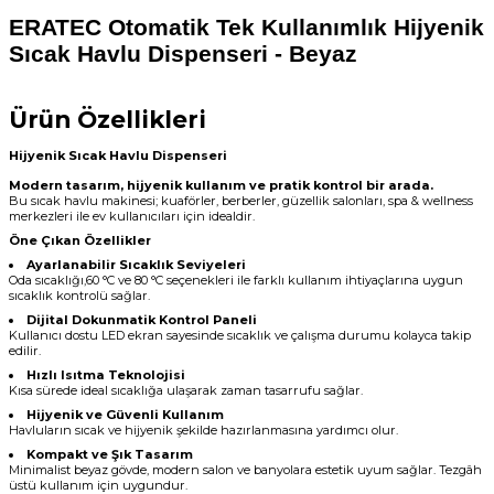
ERATEC
Otomatik Tek Kullanımlık Hijyenik
Sıcak Havlu Dispenseri - Beyaz
Ürün Özellikleri
Hijyenik Sıcak Havlu Dispenseri
Modern tasarım, hijyenik kullanım ve pratik kontrol bir arada.
Bu sıcak havlu makinesi; kuaförler, berberler, güzellik salonları, spa & wellness
merkezleri ile ev kullanıcıları için idealdir.
Öne Çıkan Özellikler
Ayarlanabilir Sıcaklık Seviyeleri
Oda sıcaklığı,60 °C ve 80 °C seçenekleri ile farklı kullanım ihtiyaçlarına uygun
sıcaklık kontrolü sağlar.
Dijital Dokunmatik Kontrol Paneli
Kullanıcı dostu LED ekran sayesinde sıcaklık ve çalışma durumu kolayca takip
edilir.
Hızlı Isıtma Teknolojisi
Kısa sürede ideal sıcaklığa ulaşarak zaman tasarrufu sağlar.
Hijyenik ve Güvenli Kullanım
Havluların sıcak ve hijyenik şekilde hazırlanmasına yardımcı olur.
Kompakt ve Şık Tasarım
Minimalist beyaz gövde, modern salon ve banyolara estetik uyum sağlar. Tezgâh
üstü kullanım için uygundur.