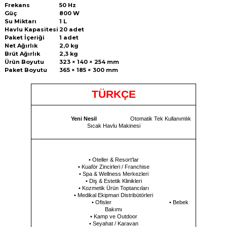
Frekans
50 Hz
Güç
800 W
Su Miktarı
1 L
Havlu Kapasitesi
20 adet
Paket İçeriği
1 adet
Net Ağırlık
2,0 kg
Brüt Ağırlık
2,3 kg
Ürün Boyutu
323 × 140 × 254 mm
Paket Boyutu
365 × 185 × 300 mm
TÜRKÇE
Yeni Nesil
Otomatik Tek Kullanımlık
Sıcak Havlu Makinesi
• Oteller & Resort’lar
• Kuaför Zincirleri / Franchise
• Spa & Wellness Merkezleri
• Diş & Estetik Klinikleri
• Kozmetik Ürün Toptancıları
• Medikal Ekipman Distribütörleri
• Ofisler
• Bebek
Bakımı
• Kamp ve Outdoor
• Seyahat / Karavan