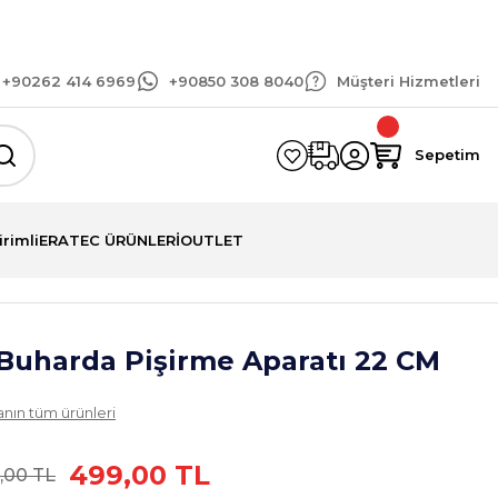
arişlerinizde geçerli 1.500 TL ve üzeri kargo bedava
+90262 414 6969
+90850 308 8040
Müşteri Hizmetleri
Sepetim
irimli
ERATEC ÜRÜNLERİ
OUTLET
 Buharda Pişirme Aparatı 22 CM
nın tüm ürünleri
499,00 TL
,00 TL