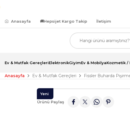
500,00 TL ve Üzeri Alımlarda Kredi Kartına Peşin Fiy
Anasayfa
🚚
Hepsijet Kargo Takip
İletişim
Ev & Mutfak Gereçleri
Elektronik
Giyim
Ev & Mobilya
Kozmetik / 
Anasayfa
Ev & Mutfak Gereçleri
Fissler Buharda Pişirm
Yeni
Ürünü Paylaş