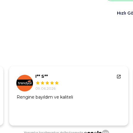
Hızlı G
I** S**
09.06.2026
Rengine bayıldım ve kaliteli