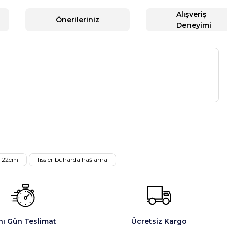
Alışveriş
Önerileriniz
Deneyimi
a iletebilirsiniz.
tı 22cm
fissler buharda haşlama
nı Gün Teslimat
Ücretsiz Kargo