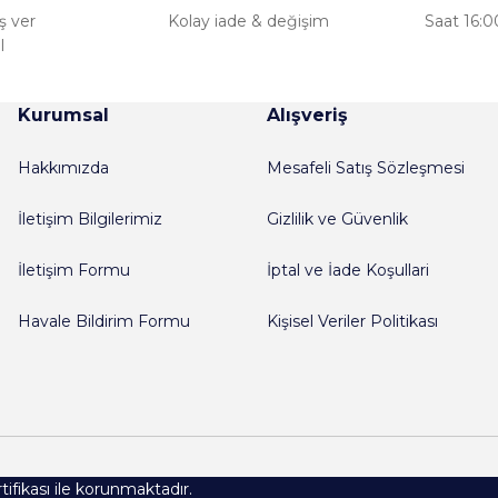
ş ver
Kolay iade & değişim
Saat 16:00
şekkürler.
l
Kurumsal
Alışveriş
e satıcı birkaç dakika içinde tüm
Gönder
Hakkımızda
Mesafeli Satış Sözleşmesi
İletişim Bilgilerimiz
Gizlilik ve Güvenlik
ladılar ve ürünlerin paketlemesi
İletişim Formu
İptal ve İade Koşullari
ekkürler
Havale Bildirim Formu
Kişisel Veriler Politikası
riyor ve ürünler taze olarak
rtifikası ile korunmaktadır.