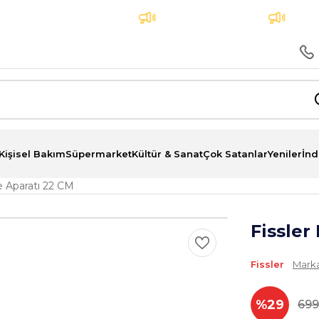
atına 3 Taksit İmkanı
Aynı Gün Teslimat
Tüm sip
Kişisel Bakım
Süpermarket
Kültür & Sanat
Çok Satanlar
Yeniler
İnd
e Aparatı 22 CM
Fissler
Fissler
Marka
%29
699