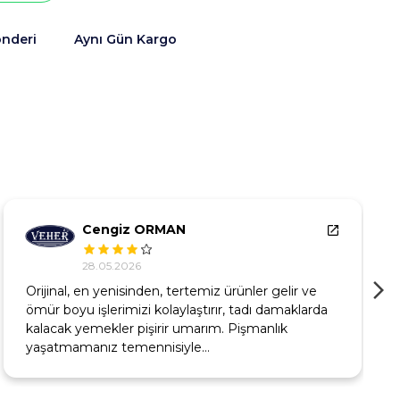
önderi
Aynı Gün Kargo
Cengiz ORMAN
28.05.2026
Orijinal, en yenisinden, tertemiz ürünler gelir ve
ömür boyu işlerimizi kolaylaştırır, tadı damaklarda
kalacak yemekler pişirir umarım. Pişmanlık
yaşatmamanız temennisiyle…