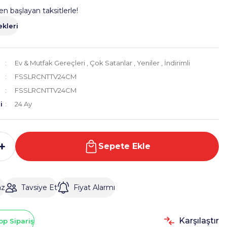
en başlayan taksitlerle!
kleri
Ev & Mutfak Gereçleri
,
Çok Satanlar
,
Yeniler
,
İndirimli
FSSLRCNTTV24CM
FSSLRCNTTV24CM
i
24 Ay
Sepete Ekle
az
Tavsiye Et
Fiyat Alarmı
Karşılaştır
p Sipariş