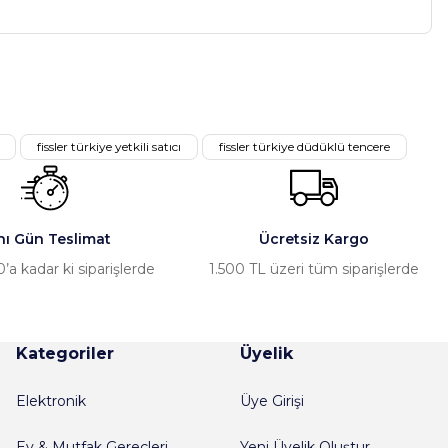
a iletebilirsiniz.
fissler türkiye yetkili satıcı
fissler türkiye düdüklü tencere
nı Gün Teslimat
Ücretsiz Kargo
’a kadar ki siparişlerde
1.500 TL üzeri tüm siparişlerde
Kategoriler
Üyelik
Elektronik
Üye Girişi
Ev & Mutfak Gereçleri
Yeni Üyelik Oluştur