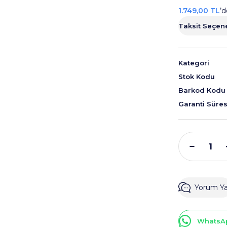
1.749,00 TL
’d
Taksit Seçene
Kategori
Stok Kodu
Barkod Kodu
Garanti Süres
Yorum Y
WhatsAp