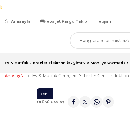
.500,00 TL ve Üzeri Alımlarda Kredi Kartına Peşin Fi
Anasayfa
🚚
Hepsijet Kargo Takip
İletişim
Ev & Mutfak Gereçleri
Elektronik
Giyim
Ev & Mobilya
Kozmetik / 
Anasayfa
Ev & Mutfak Gereçleri
Fissler Cenit Indüktio
Yeni
Ürünü Paylaş