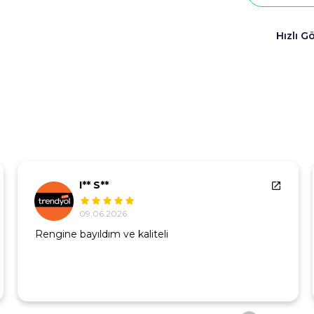
Hızlı G
I** S**
09.06.2026
Rengine bayıldım ve kaliteli