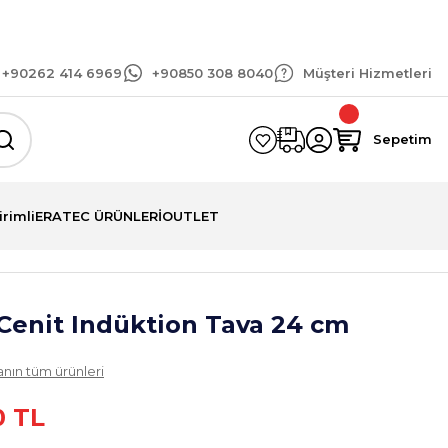
parişlerinizde geçerli 1.500 TL ve üzeri kargo bedav
+90262 414 6969
+90850 308 8040
Müşteri Hizmetleri
Sepetim
irimli
ERATEC ÜRÜNLERİ
OUTLET
 Cenit Indüktion Tava 24 cm
nın tüm ürünleri
0 TL