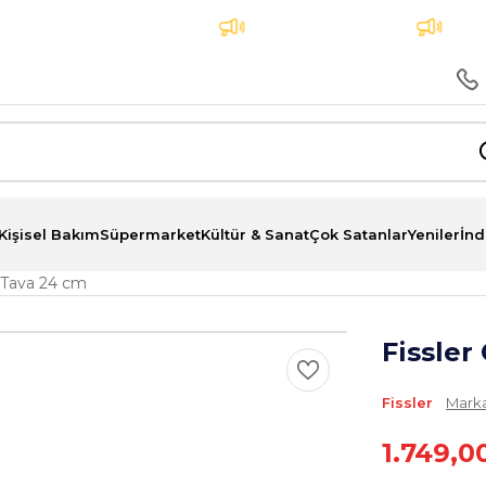
yatına 3 Taksit İmkanı
Aynı Gün Teslimat
Tüm si
Kişisel Bakım
Süpermarket
Kültür & Sanat
Çok Satanlar
Yeniler
İnd
n Tava 24 cm
Fissler
Fissler
Marka
1.749,0