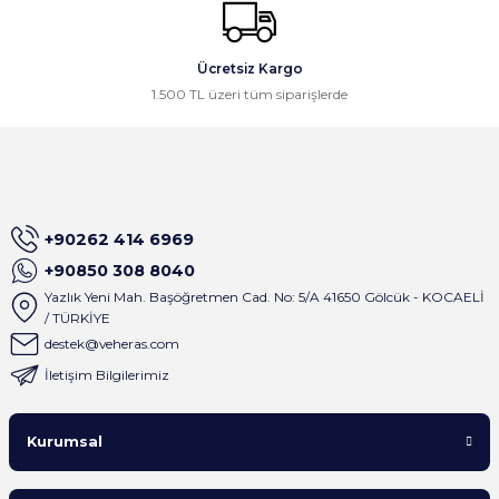
Ali Öztürk | 16/03/2026
Gönder
Ücretsiz Kargo
Gayet güzel paketleme ve hızlı
1.500 TL üzeri tüm siparişlerde
kargolama, memnun kaldık,
teşekkürler.
Osman Civelek | 24/02/2026
İlk alışverişim olmasına rağmen site
+90262 414 6969
çok basit dizayn edilmiş ve satıcı
birkaç dakika içinde tüm mesajlara
+90850 308 8040
geri dönüş sağlıyor . Çok keyifli
Yazlık Yeni Mah. Başöğretmen Cad. No: 5/A 41650 Gölcük - KOCAELİ
alışveriş oldu
/ TÜRKİYE
A... M... | 01/09/2025
destek@veheras.com
İletişim Bilgilerimiz
Satıcı gerçekten çok ilgili. Ürünleri
sipariş verdiğim gün kargoladılar ve
Kurumsal
ürünlerin paketlemesi çok iyiydi.
Yanında gönderilen hediyeler içinde
tekrardan teşekkürler