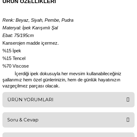
ÜRÜN ÖZELLIKLERI
Renk: Beyaz, Siyah, Pembe, Pudra
Materyal: İpek Karışımlı Şal
Ebat: 75/195cm
Kanserojen madde içermez.
%15 İpek
%15 Tencel
%70 Viscose
İçerdiği ipek dokusuyla her mevsim kullanabileceğiniz
şallarımız hem özel günlerinizin, hem de günlük hayatınızın
vazgeçilmez parçası olacak.
ÜRÜN YORUMLARI
Soru & Cevap
Bu ürüne ilk yorumu siz yapın!