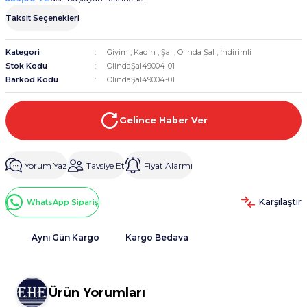
Taksit Seçenekleri
Kategori
Giyim
,
Kadın
,
Şal
,
Olinda Şal
,
İndirimli
Stok Kodu
OlindaŞal49004-01
Barkod Kodu
OlindaŞal49004-01
Gelince Haber Ver
Yorum Yaz
Tavsiye Et
Fiyat Alarmı
Karşılaştır
WhatsApp Sipariş
Aynı Gün Kargo
Kargo Bedava
Ürün Yorumları