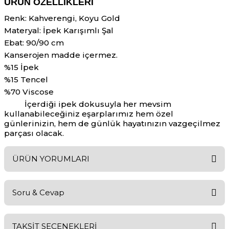
ÜRÜN ÖZELLIKLERI
Renk: Kahverengi, Koyu Gold
Materyal: İpek Karışımlı Şal
Ebat: 90/90 cm
Kanserojen madde içermez.
%15 İpek
%15 Tencel
%70 Viscose
İçerdiği ipek dokusuyla her mevsim
kullanabileceğiniz eşarplarımız hem özel
günlerinizin, hem de günlük hayatınızın vazgeçilmez
parçası olacak.
ÜRÜN YORUMLARI
Soru & Cevap
Bu ürüne ilk yorumu siz yapın!
TAKSİT SEÇENEKLERİ