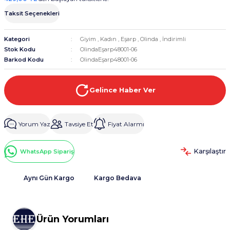
Taksit Seçenekleri
Kategori
Giyim
,
Kadın
,
Eşarp
,
Olinda
,
İndirimli
Stok Kodu
OlindaEşarp48001-06
Barkod Kodu
OlindaEşarp48001-06
Gelince Haber Ver
Yorum Yaz
Tavsiye Et
Fiyat Alarmı
Karşılaştır
WhatsApp Sipariş
Aynı Gün Kargo
Kargo Bedava
Ürün Yorumları