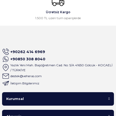
Ali Öztürk | 16/03/2026
Gönder
Ücretsiz Kargo
Gayet güzel paketleme ve hızlı
1.500 TL üzeri tüm siparişlerde
kargolama, memnun kaldık,
teşekkürler.
Osman Civelek | 24/02/2026
İlk alışverişim olmasına rağmen site
+90262 414 6969
çok basit dizayn edilmiş ve satıcı
birkaç dakika içinde tüm mesajlara
+90850 308 8040
geri dönüş sağlıyor . Çok keyifli
Yazlık Yeni Mah. Başöğretmen Cad. No: 5/A 41650 Gölcük - KOCAELİ
alışveriş oldu
/ TÜRKİYE
A... M... | 01/09/2025
destek@veheras.com
İletişim Bilgilerimiz
Satıcı gerçekten çok ilgili. Ürünleri
sipariş verdiğim gün kargoladılar ve
Kurumsal
ürünlerin paketlemesi çok iyiydi.
Yanında gönderilen hediyeler içinde
tekrardan teşekkürler