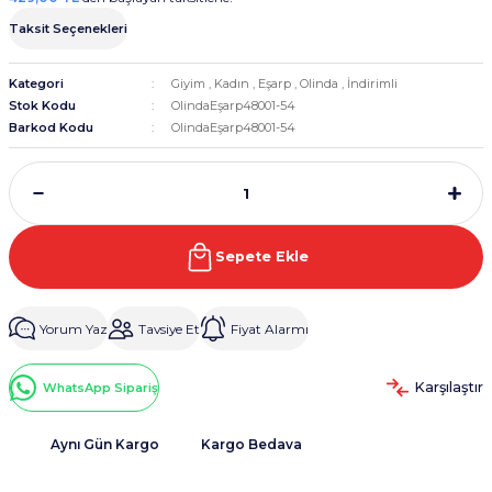
Taksit Seçenekleri
Kategori
Giyim
,
Kadın
,
Eşarp
,
Olinda
,
İndirimli
Stok Kodu
OlindaEşarp48001-54
Barkod Kodu
OlindaEşarp48001-54
Sepete Ekle
Yorum Yaz
Tavsiye Et
Fiyat Alarmı
Karşılaştır
WhatsApp Sipariş
Aynı Gün Kargo
Kargo Bedava