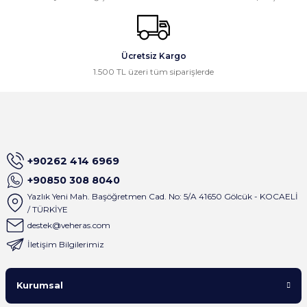
suçladılar
Ali Öztürk | 16/03/2026
Gönder
Ücretsiz Kargo
Gayet güzel paketleme ve hızlı
1.500 TL üzeri tüm siparişlerde
kargolama, memnun kaldık,
teşekkürler.
Osman Civelek | 24/02/2026
İlk alışverişim olmasına rağmen site
+90262 414 6969
çok basit dizayn edilmiş ve satıcı
birkaç dakika içinde tüm mesajlara
+90850 308 8040
geri dönüş sağlıyor . Çok keyifli
Yazlık Yeni Mah. Başöğretmen Cad. No: 5/A 41650 Gölcük - KOCAELİ
alışveriş oldu
/ TÜRKİYE
A... M... | 01/09/2025
destek@veheras.com
İletişim Bilgilerimiz
Satıcı gerçekten çok ilgili. Ürünleri
sipariş verdiğim gün kargoladılar ve
Kurumsal
ürünlerin paketlemesi çok iyiydi.
Yanında gönderilen hediyeler içinde