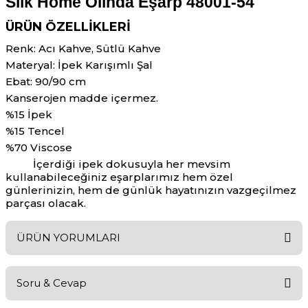
Silk Home Olinda Eşarp 48001-54
ÜRÜN ÖZELLIKLERI
Renk:
Acı Kahve, Sütlü Kahve
Materyal: İpek Karışımlı Şal
Ebat: 90/90 cm
Kanserojen madde içermez.
%15 İpek
%15 Tencel
%70 Viscose
İçerdiği ipek dokusuyla her mevsim
kullanabileceğiniz eşarplarımız hem özel
günlerinizin, hem de günlük hayatınızın vazgeçilmez
parçası olacak.
ÜRÜN YORUMLARI
Soru & Cevap
Bu ürüne ilk yorumu siz yapın!