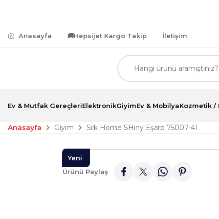
0 TL ve Üzeri Alımlarda Kredi Kartına Peşin Fiyatına 
Anasayfa
🚚
Hepsijet Kargo Takip
İletişim
Ev & Mutfak Gereçleri
Elektronik
Giyim
Ev & Mobilya
Kozmetik / 
Anasayfa
Giyim
Silk Home SHiny Eşarp 75007-41
Yeni
Ürünü Paylaş