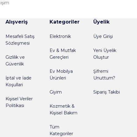
işim
Alışveriş
Kategoriler
Üyelik
Mesafeli Satış
Elektronik
Üye Girişi
Sözleşmesi
nder
Ev & Mutfak
Yeni Üyelik
Gizlilik ve
Gereçleri
Oluştur
Güvenlik
Ev Mobilya
Şifremi
İptal ve İade
Ürünleri
Unuttum?
Koşullari
Giyim
Sipariş Takibi
Kişisel Veriler
Politikası
Kozmetik &
Kişisel Bakım
Tüm
Kategoriler