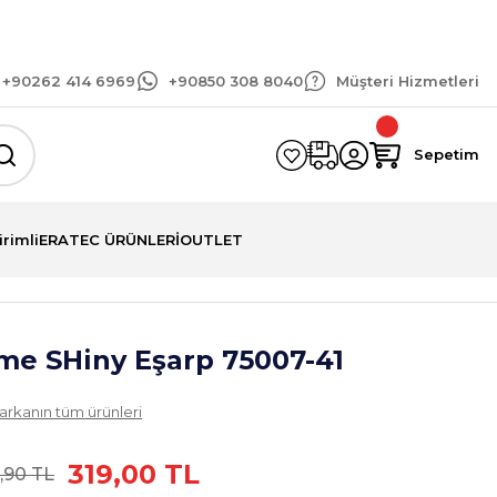
rinizde geçerli 1.500 TL ve üzeri kargo bedava!
+90262 414 6969
+90850 308 8040
Müşteri Hizmetleri
Sepetim
irimli
ERATEC ÜRÜNLERİ
OUTLET
me SHiny Eşarp 75007-41
arkanın tüm ürünleri
319,00 TL
,90 TL