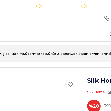
3 Taksit İmkanı
Aynı Gün Teslimat
Tüm siparişle
Kişisel Bakım
Süpermarket
Kültür & Sanat
Çok Satanlar
Yeniler
İnd
Silk Ho
Silk Home
M
%20
399