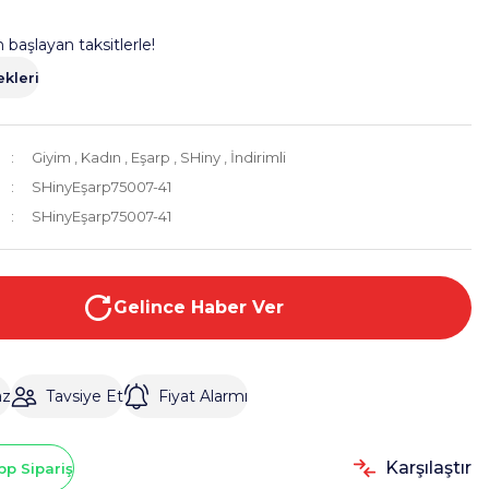
 başlayan taksitlerle!
kleri
Giyim
,
Kadın
,
Eşarp
,
SHiny
,
İndirimli
SHinyEşarp75007-41
SHinyEşarp75007-41
Gelince Haber Ver
az
Tavsiye Et
Fiyat Alarmı
Karşılaştır
p Sipariş