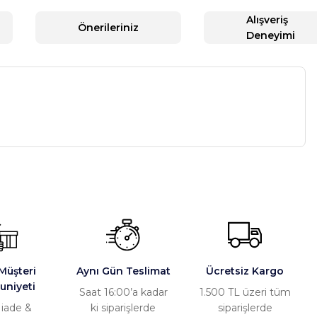
Alışveriş
Önerileriniz
Deneyimi
 konularda yetersiz gördüğünüz noktaları öneri formunu
üz soru sorulmamış.
orumu siz yapın!
m Yaz
u Sor
Müşteri
Aynı Gün Teslimat
Ücretsiz Kargo
niyeti
Saat 16:00’a kadar
1.500 TL üzeri tüm
 iade &
ki siparişlerde
siparişlerde