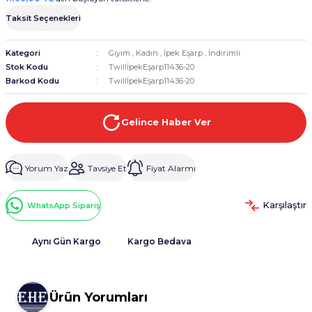
Taksit Seçenekleri
Kategori
Giyim
,
Kadın
,
İpek Eşarp
,
İndirimli
Stok Kodu
TwillİpekEşarp11436-20
Barkod Kodu
TwillİpekEşarp11436-20
Gelince Haber Ver
Yorum Yaz
Tavsiye Et
Fiyat Alarmı
Karşılaştır
WhatsApp Sipariş
Aynı Gün Kargo
Kargo Bedava
Ürün Yorumları