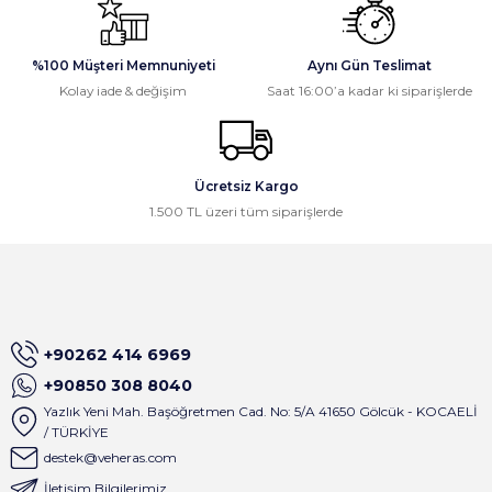
Gönder
Gayet güzel paketleme ve hızlı
%100 Müşteri Memnuniyeti
Aynı Gün Teslimat
kargolama, memnun kaldık,
Kolay iade & değişim
Saat 16:00’a kadar ki siparişlerde
teşekkürler.
Osman Civelek | 24/02/2026
Ücretsiz Kargo
İlk alışverişim olmasına rağmen site
1.500 TL üzeri tüm siparişlerde
çok basit dizayn edilmiş ve satıcı
birkaç dakika içinde tüm mesajlara
geri dönüş sağlıyor . Çok keyifli
alışveriş oldu
A... M... | 01/09/2025
+90262 414 6969
Satıcı gerçekten çok ilgili. Ürünleri
+90850 308 8040
sipariş verdiğim gün kargoladılar ve
Yazlık Yeni Mah. Başöğretmen Cad. No: 5/A 41650 Gölcük - KOCAELİ
ürünlerin paketlemesi çok iyiydi.
/ TÜRKİYE
Yanında gönderilen hediyeler içinde
tekrardan teşekkürler
destek@veheras.com
İletişim Bilgilerimiz