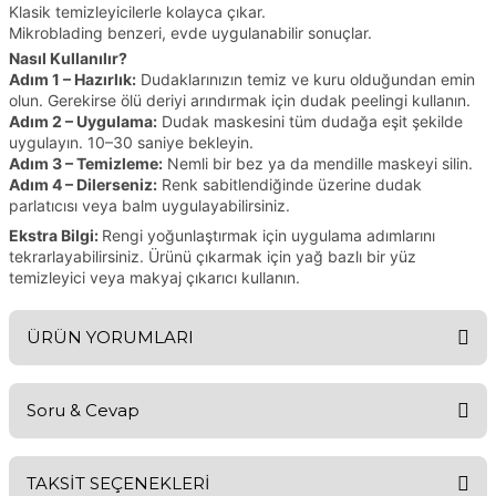
Klasik temizleyicilerle kolayca çıkar.
Mikroblading benzeri, evde uygulanabilir sonuçlar.
Nasıl Kullanılır?
Adım 1 – Hazırlık:
Dudaklarınızın temiz ve kuru olduğundan emin
olun. Gerekirse ölü deriyi arındırmak için dudak peelingi kullanın.
Adım 2 – Uygulama:
Dudak maskesini tüm dudağa eşit şekilde
uygulayın. 10–30 saniye bekleyin.
Adım 3 – Temizleme:
Nemli bir bez ya da mendille maskeyi silin.
Adım 4 – Dilerseniz:
Renk sabitlendiğinde üzerine dudak
parlatıcısı veya balm uygulayabilirsiniz.
Ekstra Bilgi:
Rengi yoğunlaştırmak için uygulama adımlarını
tekrarlayabilirsiniz. Ürünü çıkarmak için yağ bazlı bir yüz
temizleyici veya makyaj çıkarıcı kullanın.
ÜRÜN YORUMLARI
Soru & Cevap
Bu ürüne ilk yorumu siz yapın!
TAKSİT SEÇENEKLERİ
Yorum Yaz