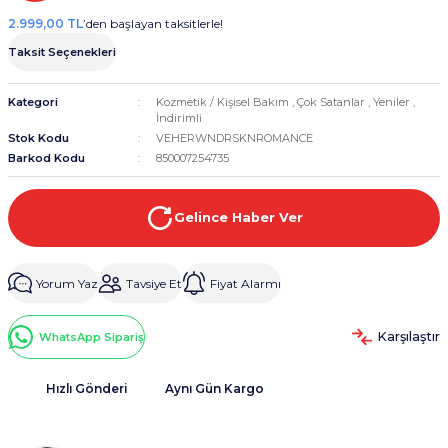
2.999,00 TL
’den başlayan taksitlerle!
Taksit Seçenekleri
Kategori
Kozmetik / Kişisel Bakım
,
Çok Satanlar
,
Yeniler
,
İndirimli
Stok Kodu
VEHERWNDRSKNROMANCE
Barkod Kodu
850007254735
Gelince Haber Ver
Yorum Yaz
Tavsiye Et
Fiyat Alarmı
Karşılaştır
WhatsApp Sipariş
Hızlı Gönderi
Aynı Gün Kargo