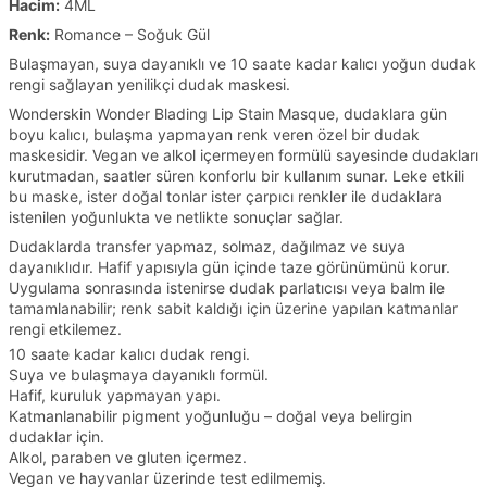
Hacim:
4ML
Renk:
Romance – Soğuk Gül
Bulaşmayan, suya dayanıklı ve 10 saate kadar kalıcı yoğun dudak
rengi sağlayan yenilikçi dudak maskesi.
Wonderskin Wonder Blading Lip Stain Masque, dudaklara gün
boyu kalıcı, bulaşma yapmayan renk veren özel bir dudak
maskesidir. Vegan ve alkol içermeyen formülü sayesinde dudakları
kurutmadan, saatler süren konforlu bir kullanım sunar. Leke etkili
bu maske, ister doğal tonlar ister çarpıcı renkler ile dudaklara
istenilen yoğunlukta ve netlikte sonuçlar sağlar.
Dudaklarda transfer yapmaz, solmaz, dağılmaz ve suya
dayanıklıdır. Hafif yapısıyla gün içinde taze görünümünü korur.
Uygulama sonrasında istenirse dudak parlatıcısı veya balm ile
tamamlanabilir; renk sabit kaldığı için üzerine yapılan katmanlar
rengi etkilemez.
10 saate kadar kalıcı dudak rengi.
Suya ve bulaşmaya dayanıklı formül.
Hafif, kuruluk yapmayan yapı.
Katmanlanabilir pigment yoğunluğu – doğal veya belirgin
dudaklar için.
Alkol, paraben ve gluten içermez.
Vegan ve hayvanlar üzerinde test edilmemiş.