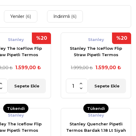
Yeniler
(6)
İndirimli
(6)
%20
%20
Stanley
Stanley
ley The IceFlow Flip
Stanley The IceFlow Flip
raw Pipetli Termos
Straw Pipetli Termos
k 0,89 Varsity Siyah
Bardak 0,89 Varsity Mavi
1.599,00 ₺
1.599,00 ₺
9,00 ₺
(OUTLET)
1.999,00 ₺
(OUTLET)
Sepete Ekle
Sepete Ekle
Tükendi
Tükendi
Stanley
Stanley
ley The Iceflow Flip
Stanley Quencher Pipetli
raw Pipetli Termos
Termos Bardak 1.18 Lt Siyah