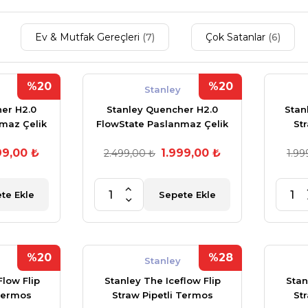
Ev & Mutfak Gereçleri
(7)
Çok Satanlar
(6)
%20
%20
Stanley
er H2.0
Stanley Quencher H2.0
Stan
maz Çelik
FlowState Paslanmaz Çelik
St
Bardak 40
Vakum Yalıtımlı Bardak 40
Barda
99,00 ₺
1.999,00 ₺
trasit
2.499,00 ₺
oz 1,18 Lt Fog
1.99
te Ekle
Sepete Ekle
%20
%28
Stanley
Flow Flip
Stanley The Iceflow Flip
Stan
 Termos
Straw Pipetli Termos
St