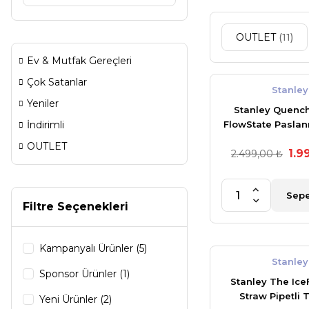
OUTLET
(11)
Ev & Mutfak Gereçleri
Çok Satanlar
Stanley
Yeniler
Stanley Quench
İndirimli
FlowState Paslan
Vakum Yalıtımlı 
OUTLET
1.9
2.499,00 ₺
oz 1,18 Lt An
Sepe
Filtre Seçenekleri
Kampanyalı Ürünler (5)
Stanley
Sponsor Ürünler (1)
Stanley The Ice
Straw Pipetli
Yeni Ürünler (2)