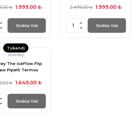
dak 0,89 Lt Beyaz
1.999,00 ₺
1.999,00 ₺
9,00 ₺
2.499,00 ₺
Stokta Yok
Stokta Yok
Tükendi
Stanley
ley The IceFlow Flip
raw Pipetli Termos
dak 0,89 LT_FÜME
1.649,00 ₺
9,00 ₺
Stokta Yok