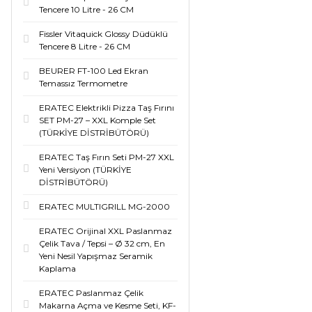
Tencere 10 Litre - 26 CM
Fissler Vitaquick Glossy Düdüklü
Tencere 8 Litre - 26 CM
BEURER FT-100 Led Ekran
Temassız Termometre
ERATEC Elektrikli Pizza Taş Fırını
SET PM-27 – XXL Komple Set
(TÜRKİYE DİSTRİBÜTÖRÜ)
ERATEC Taş Fırın Seti PM-27 XXL
Yeni Versiyon (TÜRKİYE
DİSTRİBÜTÖRÜ)
ERATEC MULTIGRILL MG-2000
ERATEC Orijinal XXL Paslanmaz
Çelik Tava / Tepsi – Ø 32 cm, En
Yeni Nesil Yapışmaz Seramik
Kaplama
ERATEC Paslanmaz Çelik
Makarna Açma ve Kesme Seti, KF-