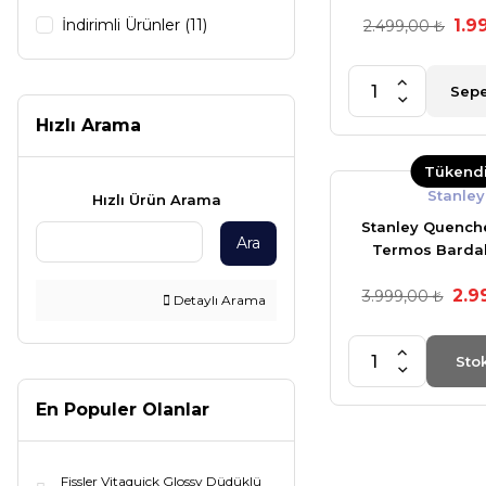
Bardak 0,89 L
İndirimli Ürünler (11)
1.9
2.499,00 ₺
(OUTLET
Sepe
Hızlı Arama
Tükend
Stanley
Hızlı Ürün Arama
Stanley Quenche
Ara
Termos Bardak 
2.9
3.999,00 ₺
Detaylı Arama
Sto
En Populer Olanlar
Fissler Vitaquick Glossy Düdüklü