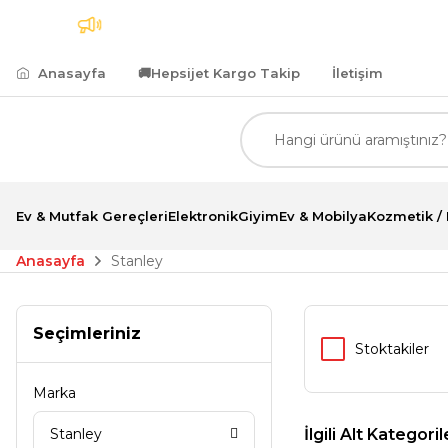
 Kargo
7.500,00 TL ve Üzeri Alımlarda Kredi Kartına
Anasayfa
🚚
Hepsijet Kargo Takip
İletişim
Ev & Mutfak Gereçleri
Elektronik
Giyim
Ev & Mobilya
Kozmetik / 
Anasayfa
Stanley
Seçimleriniz
Stoktakiler
Marka
Stanley
İlgili Alt Kategoril