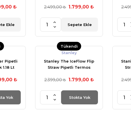
T Pembe
Bardak 0,89 Lt Krem
Bar
99,00 ₺
1.799,00 ₺
)
2.499,00 ₺
(OUTLET)
2.49
te Ekle
Sepete Ekle
i
Tükendi
Stanley
r Pipetli
Stanley The IceFlow Flip
Stan
1.18 Lt
Straw Pipetli Termos
St
Bardak 0,89 LT Lila
Bar
99,00 ₺
1.799,00 ₺
2.399,00 ₺
(OUTLET)
2.49
kta Yok
Stokta Yok