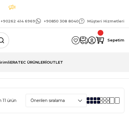
Tüm siparişlerinizde geçerli 1.500 TL ve üzeri k
+90262 414 6969
+90850 308 8040
Müşteri Hizmetleri
Sepetim
irimli
ERATEC ÜRÜNLERİ
OUTLET
 11 ürün