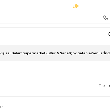
 Peşin Fiyatına 3 Taksit İmkanı
Aynı Gün Teslimat
Kişisel Bakım
Süpermarket
Kültür & Sanat
Çok Satanlar
Yeniler
İnd
Toplam
er